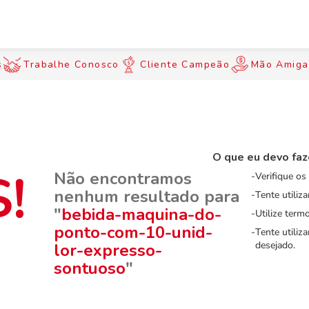
s
Trabalhe Conosco
Cliente Campeão
Mão Amiga
O que eu devo faz
Não encontramos
Verifique os
nenhum resultado para
Tente utiliz
"
bebida-maquina-do-
Utilize term
ponto-com-10-unid-
Tente utiliz
desejado.
lor-expresso-
sontuoso
"