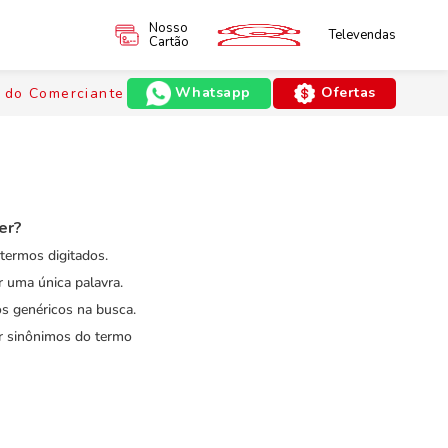
Nosso
Televendas
Cartão
Whatsapp
Ofertas
 do Comerciante
er?
 termos digitados.
ar uma única palavra.
os genéricos na busca.
ar sinônimos do termo