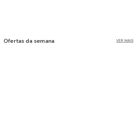
Tente utilizar sinônimos do termo
desejado.
Ofertas da semana
VER MAIS