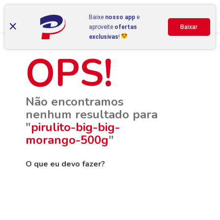
Baixe
nosso app
e
aproveite
ofertas
Baixar
exclusivas
!
Não encontramos
nenhum resultado para
"
pirulito-big-big-
morango-500g
"
O que eu devo fazer?
Verifique os termos digitados.
Tente utilizar uma única palavra.
Utilize termos genéricos na busca.