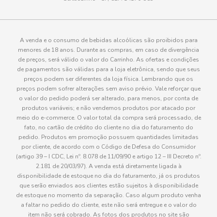
atendimento@paulistaoatacadista.com.br
A venda e o consumo de bebidas alcoólicas são proibidos para
menores de 18 anos. Durante as compras, em caso de divergência
de preços, será válido o valor do Carrinho. As ofertas e condições
de pagamentos são válidas para a loja eletrônica, sendo que seus
preços podem ser diferentes da loja física. Lembrando que os
preços podem sofrer alterações sem aviso prévio. Vale reforçar que
o valor do pedido poderá ser alterado, para menos, por conta de
produtos variáveis; e não vendemos produtos por atacado por
meio do e-commerce. O valor total da compra será processado, de
fato, no cartão de crédito do cliente no dia do faturamento do
pedido. Produtos em promoção possuem quantidades limitadas
por cliente, de acordo com o Código de Defesa do Consumidor
(artigo 39 – I CDC, Lei nº. 8.078 de 11/09/90 e artigo 12 – III Decreto nº.
2.181 de 20/03/97). A venda está diretamente ligada à
disponibilidade de estoque no dia do faturamento, já os produtos
que serão enviados aos clientes estão sujeitos à disponibilidade
de estoque no momento da separação. Caso algum produto venha
a faltar no pedido do cliente, este não será entregue e o valor do
item não será cobrado. As fotos dos produtos no site são