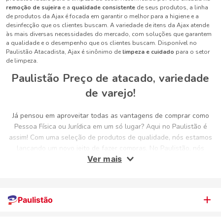
remoção de sujeira
e a
qualidade consistente
de seus produtos, a linha
de produtos da Ajax é focada em garantir o melhor para a higiene e a
desinfecção que os clientes buscam. A variedade de itens da Ajax atende
às mais diversas necessidades do mercado, com soluções que garantem
a qualidade e o desempenho que os clientes buscam. Disponível no
Paulistão Atacadista, Ajax é sinônimo de
limpeza e cuidado
para o setor
de limpeza.
Paulistão Preço de atacado, variedade
de varejo!
Já pensou em aproveitar todas as vantagens de comprar como
Pessoa Física ou Jurídica em um só lugar? Aqui no Paulistão é
assim! Com uma seleção de produtos de qualidade, nós estamos
lançando um novo jeito de fazer compras. No Paulistão, nós
Ver mais
oferecemos preços de atacado sem complicação. Basta chegar,
comprar e aproveitar! Mas é claro que as vantagens não param
por aqui. Aqui você encontrará sempre os melhores preços e
produtos de qualidade para poder economizar e aproveitar o que
Paulistão
a vida tem de melhor! Aliás, você sabia que com o Nosso
Cartão você participa do clube de fidelidade Cliente Campeão e