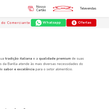
Nosso
Televendas
Cartão
Whatsapp
Ofertas
 do Comerciante
 sua
tradição italiana
e a
qualidade premium
de suas
ns da Barilla atende às mais diversas necessidades do
 de
sabor e excelência
para o setor alimentício.