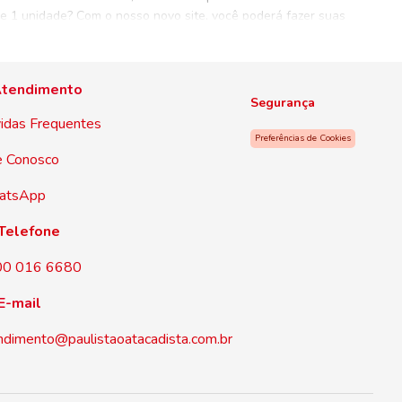
 de 1 unidade? Com o nosso novo site, você poderá fazer suas
vantagens e ofertas!
tendimento
Segurança
idas Frequentes
Preferências de Cookies
e Conosco
atsApp
Telefone
00 016 6680
E-mail
ndimento@paulistaoatacadista.com.br