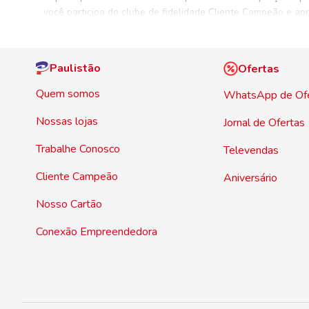
você participa do clube de fidelidade Cliente Campeão e apr
compras sem sair de
Paulistão
Ofertas
Quem somos
WhatsApp de Of
Nossas lojas
Jornal de Ofertas
Trabalhe Conosco
Televendas
Cliente Campeão
Aniversário
Nosso Cartão
Conexão Empreendedora