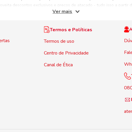
oveita descontos exclusivos e preços de atacado - tudo isso a partir
Ver mais
 casa e retirar em nossas lojas, tudo isso sem abrir mão das nossas 
A
Termos e Políticas
ertas
Dúv
Termos de uso
Fal
Centro de Privacidade
Wh
Canal de Ética
08
ate