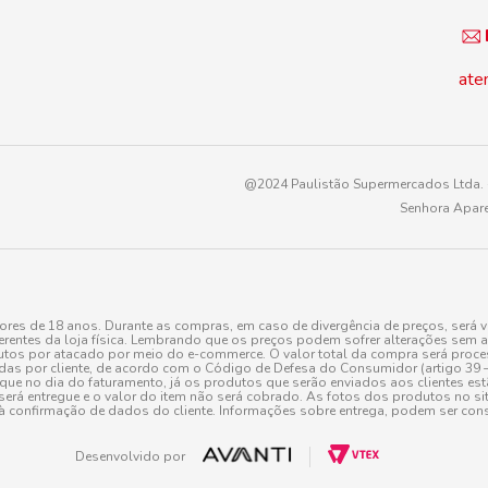
ate
@2024 Paulistão Supermercados Ltda. -
Senhora Apare
es de 18 anos. Durante as compras, em caso de divergência de preços, será v
erentes da loja física. Lembrando que os preços podem sofrer alterações sem av
tos por atacado por meio do e-commerce. O valor total da compra será processa
r cliente, de acordo com o Código de Defesa do Consumidor (artigo 39 – I CDC,
toque no dia do faturamento, já os produtos que serão enviados aos clientes e
será entregue e o valor do item não será cobrado. As fotos dos produtos no sit
à confirmação de dados do cliente. Informações sobre entrega, podem ser cons
Desenvolvido por