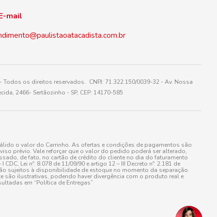
E-mail
ndimento@paulistaoatacadista.com.br
 Todos os direitos reservados. CNPJ: 71.322.150/0039-32 - Av. Nossa
cida, 2466- Sertãozinho - SP, CEP: 14170-585
álido o valor do Carrinho. As ofertas e condições de pagamentos são
iso prévio. Vale reforçar que o valor do pedido poderá ser alterado,
do, de fato, no cartão de crédito do cliente no dia do faturamento
 Lei nº. 8.078 de 11/09/90 e artigo 12 – III Decreto nº. 2.181 de
stão sujeitos à disponibilidade de estoque no momento da separação.
e são ilustrativas, podendo haver divergência com o produto real e
ultadas em “Política de Entregas”