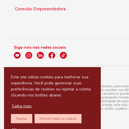
Conexão Empreendedora
Siga-nos nas redes sociais
Este site utiliza cookies para melhorar sua
experiência. Você pode gerenciar suas
A venda e o consumo de bebidas alcoólicas são proibidos para menor
preferências de cookies ou rejeitar a coleta
válidas para a loja eletrônica, sendo que seus preços podem ser dif
para menos, por conta de produtos variáveis; e não vendemos produ
clicando nos botões abaixo.
do pedido. Produtos em promoção possuem quantidades limitadas po
20/03/97). A venda está diretamente ligada à disponibilidade de es
Caso algum produto venha a faltar no pedido do cliente, este não 
Saiba mais
todos os pedidos estão sujeitos 
Rejeitar
Permitir todos os cookies