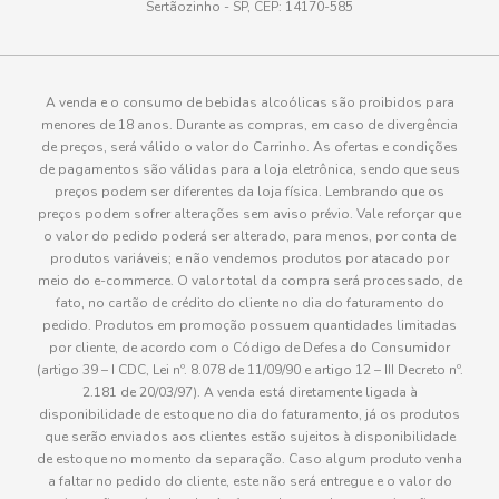
Sertãozinho - SP, CEP: 14170-585
atendimento@paulistaoatacadista.com.br
Também é importante considerar o público. Sabores como cola
e guaraná têm maior aceitação, enquanto laranja, limão e uva
A venda e o consumo de bebidas alcoólicas são proibidos para
ajudam a diversificar a oferta e aumentar as vendas.
menores de 18 anos. Durante as compras, em caso de divergência
de preços, será válido o valor do Carrinho. As ofertas e condições
de pagamentos são válidas para a loja eletrônica, sendo que seus
Refrigerante lata, 1L ou 2L: qual vale
preços podem ser diferentes da loja física. Lembrando que os
mais a pena?
preços podem sofrer alterações sem aviso prévio. Vale reforçar que
o valor do pedido poderá ser alterado, para menos, por conta de
O tamanho da embalagem impacta diretamente no custo e na
produtos variáveis; e não vendemos produtos por atacado por
forma de consumo. O
meio do e-commerce. O valor total da compra será processado, de
refrigerante em lata
é ideal para
fato, no cartão de crédito do cliente no dia do faturamento do
consumo imediato. É fácil de gelar, transportar e vender por
pedido. Produtos em promoção possuem quantidades limitadas
unidade, sendo muito utilizado em bares, conveniências e
por cliente, de acordo com o Código de Defesa do Consumidor
lanchonetes.
(artigo 39 – I CDC, Lei nº. 8.078 de 11/09/90 e artigo 12 – III Decreto nº.
2.181 de 20/03/97). A venda está diretamente ligada à
disponibilidade de estoque no dia do faturamento, já os produtos
O
refrigerante de 1 litro
oferece equilíbrio entre praticidade e
que serão enviados aos clientes estão sujeitos à disponibilidade
rendimento, funcionando bem para pequenas refeições ou
de estoque no momento da separação. Caso algum produto venha
consumo individual com maior volume. Já o
refrigerante 2 litros
a faltar no pedido do cliente, este não será entregue e o valor do
é a opção mais econômica para famílias, eventos e