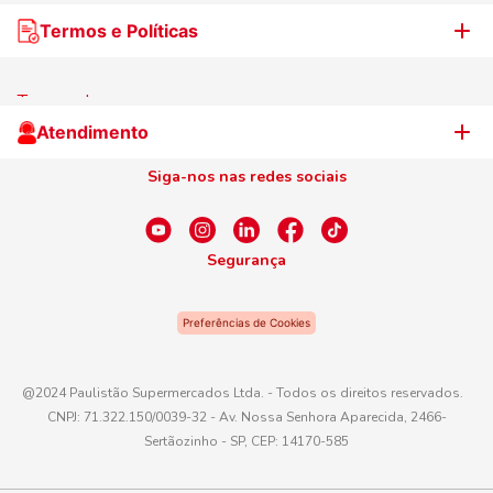
Nossas lojas
Termos e Políticas
WhatsApp de Ofertas
Trabalhe Conosco
Jornal de Ofertas
Termos de uso
Cliente Campeão
Televendas
Atendimento
Centro de Privacidade
Nosso Cartão
Aniversário
Siga-nos nas redes sociais
Canal de Ética
Conexão Empreendedora
Dúvidas Frequentes
Fale Conosco
Segurança
WhatsApp
Preferências de Cookies
Telefone
0800 016 6680
@2024 Paulistão Supermercados Ltda. - Todos os direitos reservados.
CNPJ: 71.322.150/0039-32 - Av. Nossa Senhora Aparecida, 2466-
E-mail
Sertãozinho - SP, CEP: 14170-585
atendimento@paulistaoatacadista.com.br