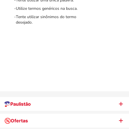
Tente utilizar uma única palavra.
Utilize termos genéricos na busca.
Tente utilizar sinônimos do termo
desejado.
Paulistão
Ofertas
Quem somos