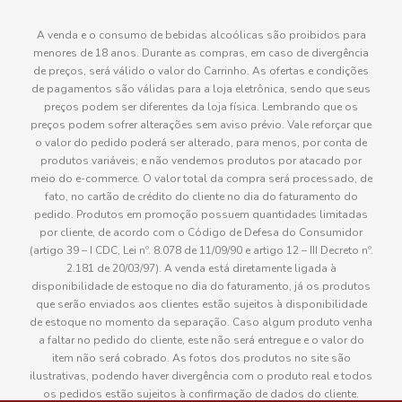
A venda e o consumo de bebidas alcoólicas são proibidos para
menores de 18 anos. Durante as compras, em caso de divergência
de preços, será válido o valor do Carrinho. As ofertas e condições
de pagamentos são válidas para a loja eletrônica, sendo que seus
preços podem ser diferentes da loja física. Lembrando que os
preços podem sofrer alterações sem aviso prévio. Vale reforçar que
o valor do pedido poderá ser alterado, para menos, por conta de
produtos variáveis; e não vendemos produtos por atacado por
meio do e-commerce. O valor total da compra será processado, de
fato, no cartão de crédito do cliente no dia do faturamento do
pedido. Produtos em promoção possuem quantidades limitadas
por cliente, de acordo com o Código de Defesa do Consumidor
(artigo 39 – I CDC, Lei nº. 8.078 de 11/09/90 e artigo 12 – III Decreto nº.
2.181 de 20/03/97). A venda está diretamente ligada à
disponibilidade de estoque no dia do faturamento, já os produtos
que serão enviados aos clientes estão sujeitos à disponibilidade
de estoque no momento da separação. Caso algum produto venha
a faltar no pedido do cliente, este não será entregue e o valor do
item não será cobrado. As fotos dos produtos no site são
ilustrativas, podendo haver divergência com o produto real e todos
os pedidos estão sujeitos à confirmação de dados do cliente.