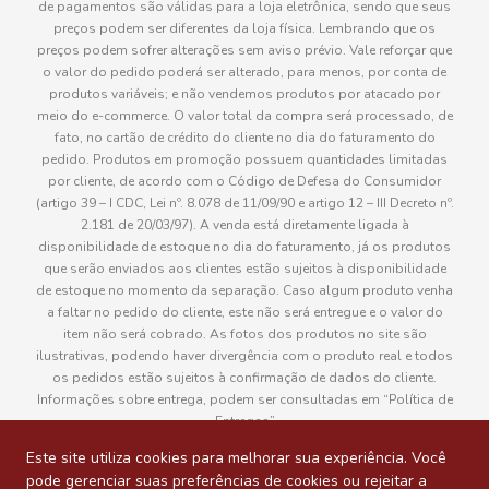
de pagamentos são válidas para a loja eletrônica, sendo que seus
preços podem ser diferentes da loja física. Lembrando que os
preços podem sofrer alterações sem aviso prévio. Vale reforçar que
o valor do pedido poderá ser alterado, para menos, por conta de
produtos variáveis; e não vendemos produtos por atacado por
meio do e-commerce. O valor total da compra será processado, de
fato, no cartão de crédito do cliente no dia do faturamento do
pedido. Produtos em promoção possuem quantidades limitadas
por cliente, de acordo com o Código de Defesa do Consumidor
(artigo 39 – I CDC, Lei nº. 8.078 de 11/09/90 e artigo 12 – III Decreto nº.
2.181 de 20/03/97). A venda está diretamente ligada à
disponibilidade de estoque no dia do faturamento, já os produtos
que serão enviados aos clientes estão sujeitos à disponibilidade
de estoque no momento da separação. Caso algum produto venha
a faltar no pedido do cliente, este não será entregue e o valor do
item não será cobrado. As fotos dos produtos no site são
ilustrativas, podendo haver divergência com o produto real e todos
os pedidos estão sujeitos à confirmação de dados do cliente.
Informações sobre entrega, podem ser consultadas em “Política de
Entregas”
Este site utiliza cookies para melhorar sua experiência. Você
pode gerenciar suas preferências de cookies ou rejeitar a