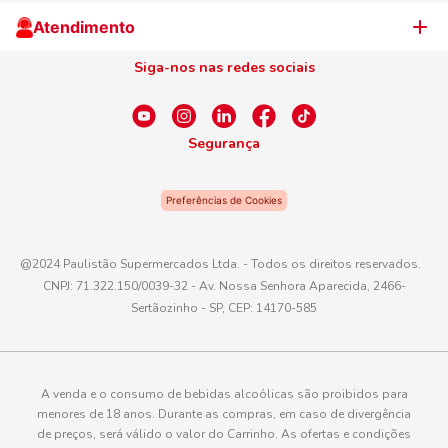
Cliente Campeão
Televendas
Atendimento
Centro de Privacidade
Nosso Cartão
Aniversário
Siga-nos nas redes sociais
Canal de Ética
Conexão Empreendedora
Dúvidas Frequentes
Fale Conosco
Segurança
WhatsApp
Preferências de Cookies
Telefone
0800 016 6680
@2024 Paulistão Supermercados Ltda. - Todos os direitos reservados.
CNPJ: 71.322.150/0039-32 - Av. Nossa Senhora Aparecida, 2466-
E-mail
Sertãozinho - SP, CEP: 14170-585
atendimento@paulistaoatacadista.com.br
A venda e o consumo de bebidas alcoólicas são proibidos para
menores de 18 anos. Durante as compras, em caso de divergência
de preços, será válido o valor do Carrinho. As ofertas e condições