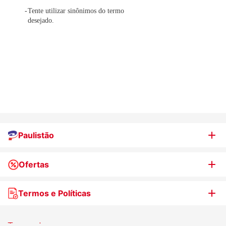
Tente utilizar sinônimos do termo
desejado.
Paulistão
Ofertas
Quem somos
Nossas lojas
Termos e Políticas
WhatsApp de Ofertas
Trabalhe Conosco
Jornal de Ofertas
Termos de uso