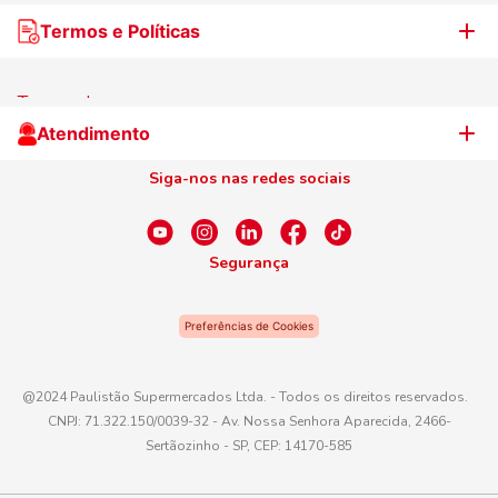
Nossas lojas
Termos e Políticas
WhatsApp de Ofertas
Trabalhe Conosco
Jornal de Ofertas
Termos de uso
Cliente Campeão
Televendas
Atendimento
Centro de Privacidade
Nosso Cartão
Aniversário
Siga-nos nas redes sociais
Canal de Ética
Conexão Empreendedora
Dúvidas Frequentes
Fale Conosco
Segurança
WhatsApp
Preferências de Cookies
Telefone
0800 016 6680
@2024 Paulistão Supermercados Ltda. - Todos os direitos reservados.
CNPJ: 71.322.150/0039-32 - Av. Nossa Senhora Aparecida, 2466-
E-mail
Sertãozinho - SP, CEP: 14170-585
atendimento@paulistaoatacadista.com.br