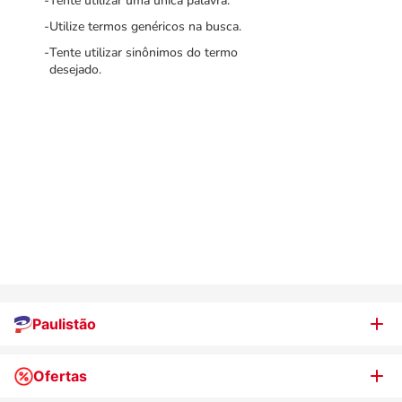
Tente utilizar uma única palavra.
Utilize termos genéricos na busca.
Tente utilizar sinônimos do termo
desejado.
Paulistão
Ofertas
Quem somos