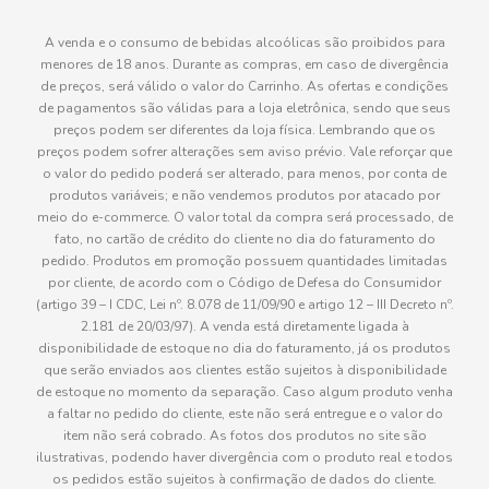
A venda e o consumo de bebidas alcoólicas são proibidos para
menores de 18 anos. Durante as compras, em caso de divergência
de preços, será válido o valor do Carrinho. As ofertas e condições
de pagamentos são válidas para a loja eletrônica, sendo que seus
preços podem ser diferentes da loja física. Lembrando que os
preços podem sofrer alterações sem aviso prévio. Vale reforçar que
o valor do pedido poderá ser alterado, para menos, por conta de
produtos variáveis; e não vendemos produtos por atacado por
meio do e-commerce. O valor total da compra será processado, de
fato, no cartão de crédito do cliente no dia do faturamento do
pedido. Produtos em promoção possuem quantidades limitadas
por cliente, de acordo com o Código de Defesa do Consumidor
(artigo 39 – I CDC, Lei nº. 8.078 de 11/09/90 e artigo 12 – III Decreto nº.
2.181 de 20/03/97). A venda está diretamente ligada à
disponibilidade de estoque no dia do faturamento, já os produtos
que serão enviados aos clientes estão sujeitos à disponibilidade
de estoque no momento da separação. Caso algum produto venha
a faltar no pedido do cliente, este não será entregue e o valor do
item não será cobrado. As fotos dos produtos no site são
ilustrativas, podendo haver divergência com o produto real e todos
os pedidos estão sujeitos à confirmação de dados do cliente.