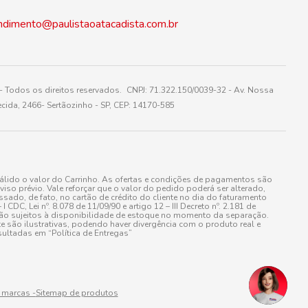
ndimento@paulistaoatacadista.com.br
 Todos os direitos reservados. CNPJ: 71.322.150/0039-32 - Av. Nossa
cida, 2466- Sertãozinho - SP, CEP: 14170-585
álido o valor do Carrinho. As ofertas e condições de pagamentos são
iso prévio. Vale reforçar que o valor do pedido poderá ser alterado,
do, de fato, no cartão de crédito do cliente no dia do faturamento
 Lei nº. 8.078 de 11/09/90 e artigo 12 – III Decreto nº. 2.181 de
stão sujeitos à disponibilidade de estoque no momento da separação.
e são ilustrativas, podendo haver divergência com o produto real e
ultadas em “Política de Entregas”
 marcas -
Sitemap de produtos