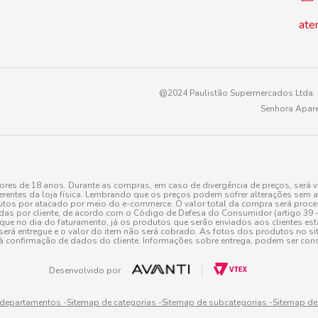
ate
@2024 Paulistão Supermercados Ltda. -
Senhora Apare
es de 18 anos. Durante as compras, em caso de divergência de preços, será v
erentes da loja física. Lembrando que os preços podem sofrer alterações sem av
tos por atacado por meio do e-commerce. O valor total da compra será processa
r cliente, de acordo com o Código de Defesa do Consumidor (artigo 39 – I CDC,
toque no dia do faturamento, já os produtos que serão enviados aos clientes e
será entregue e o valor do item não será cobrado. As fotos dos produtos no sit
à confirmação de dados do cliente. Informações sobre entrega, podem ser cons
Desenvolvido por
 departamentos -
Sitemap de categorias -
Sitemap de subcategorias -
Sitemap de