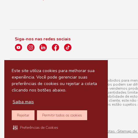
Siga-nos nas redes sociais
Este site utiliza cookies para melhorar sua
experiência. Você pode gerenciar suas
A venda e o consumo de bebidas alcoólicas são proibidos para menor
preferências de cookies ou rejeitar a coleta
válidas para a loja eletrônica, sendo que seus preços podem ser dif
para menos, por conta de produtos variáveis; e não vendemos produ
clicando nos botões abaixo.
do pedido. Produtos em promoção possuem quantidades limitadas po
20/03/97). A venda está diretamente ligada à disponibilidade de es
Caso algum produto venha a faltar no pedido do cliente, este não 
Saiba mais
todos os pedidos estão sujeitos 
Rejeitar
Permitir todos os cookies
Preferências de Cookies
Sitemap de rotas -
Sitemap de