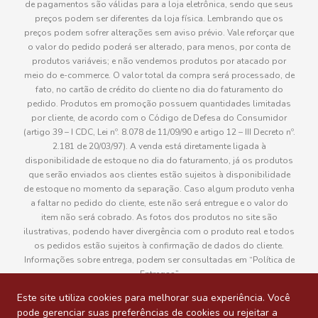
de pagamentos são válidas para a loja eletrônica, sendo que seus
preços podem ser diferentes da loja física. Lembrando que os
preços podem sofrer alterações sem aviso prévio. Vale reforçar que
o valor do pedido poderá ser alterado, para menos, por conta de
produtos variáveis; e não vendemos produtos por atacado por
meio do e-commerce. O valor total da compra será processado, de
fato, no cartão de crédito do cliente no dia do faturamento do
pedido. Produtos em promoção possuem quantidades limitadas
por cliente, de acordo com o Código de Defesa do Consumidor
(artigo 39 – I CDC, Lei nº. 8.078 de 11/09/90 e artigo 12 – III Decreto nº.
2.181 de 20/03/97). A venda está diretamente ligada à
disponibilidade de estoque no dia do faturamento, já os produtos
que serão enviados aos clientes estão sujeitos à disponibilidade
de estoque no momento da separação. Caso algum produto venha
a faltar no pedido do cliente, este não será entregue e o valor do
item não será cobrado. As fotos dos produtos no site são
ilustrativas, podendo haver divergência com o produto real e todos
os pedidos estão sujeitos à confirmação de dados do cliente.
Informações sobre entrega, podem ser consultadas em “Política de
Entregas”
Este site utiliza cookies para melhorar sua experiência. Você
pode gerenciar suas preferências de cookies ou rejeitar a