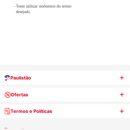
Tente utilizar sinônimos do termo
desejado.
Paulistão
Ofertas
Quem somos
Nossas lojas
Termos e Políticas
WhatsApp de Ofertas
Trabalhe Conosco
Jornal de Ofertas
Termos de uso