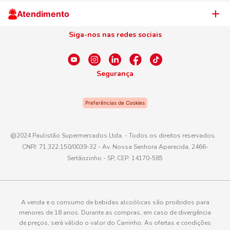
Cliente Campeão
Televendas
Atendimento
Centro de Privacidade
Nosso Cartão
Aniversário
Siga-nos nas redes sociais
Canal de Ética
Conexão Empreendedora
Dúvidas Frequentes
Fale Conosco
Segurança
WhatsApp
Preferências de Cookies
Telefone
0800 016 6680
@2024 Paulistão Supermercados Ltda. - Todos os direitos reservados.
CNPJ: 71.322.150/0039-32 - Av. Nossa Senhora Aparecida, 2466-
E-mail
Sertãozinho - SP, CEP: 14170-585
atendimento@paulistaoatacadista.com.br
A venda e o consumo de bebidas alcoólicas são proibidos para
menores de 18 anos. Durante as compras, em caso de divergência
de preços, será válido o valor do Carrinho. As ofertas e condições