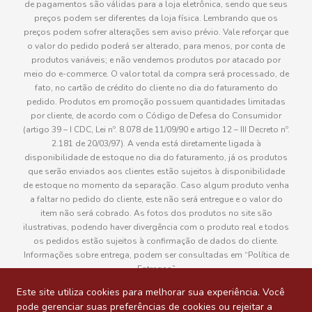
de pagamentos são válidas para a loja eletrônica, sendo que seus
preços podem ser diferentes da loja física. Lembrando que os
preços podem sofrer alterações sem aviso prévio. Vale reforçar que
o valor do pedido poderá ser alterado, para menos, por conta de
produtos variáveis; e não vendemos produtos por atacado por
meio do e-commerce. O valor total da compra será processado, de
fato, no cartão de crédito do cliente no dia do faturamento do
pedido. Produtos em promoção possuem quantidades limitadas
por cliente, de acordo com o Código de Defesa do Consumidor
(artigo 39 – I CDC, Lei nº. 8.078 de 11/09/90 e artigo 12 – III Decreto nº.
2.181 de 20/03/97). A venda está diretamente ligada à
disponibilidade de estoque no dia do faturamento, já os produtos
que serão enviados aos clientes estão sujeitos à disponibilidade
de estoque no momento da separação. Caso algum produto venha
a faltar no pedido do cliente, este não será entregue e o valor do
item não será cobrado. As fotos dos produtos no site são
ilustrativas, podendo haver divergência com o produto real e todos
os pedidos estão sujeitos à confirmação de dados do cliente.
Informações sobre entrega, podem ser consultadas em “Política de
Entregas”
Este site utiliza cookies para melhorar sua experiência. Você
pode gerenciar suas preferências de cookies ou rejeitar a