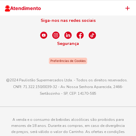
Cliente Campeão
Televendas
Atendimento
Centro de Privacidade
Nosso Cartão
Aniversário
Siga-nos nas redes sociais
Canal de Ética
Conexão Empreendedora
Dúvidas Frequentes
Fale Conosco
Segurança
WhatsApp
Preferências de Cookies
Telefone
0800 016 6680
@2024 Paulistão Supermercados Ltda. - Todos os direitos reservados.
CNPJ: 71.322.150/0039-32 - Av. Nossa Senhora Aparecida, 2466-
E-mail
Sertãozinho - SP, CEP: 14170-585
atendimento@paulistaoatacadista.com.br
A venda e o consumo de bebidas alcoólicas são proibidos para
menores de 18 anos. Durante as compras, em caso de divergência
de preços, será válido o valor do Carrinho. As ofertas e condições