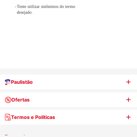
Tente utilizar sinônimos do termo
desejado.
Paulistão
Ofertas
Quem somos
Nossas lojas
Termos e Políticas
WhatsApp de Ofertas
Trabalhe Conosco
Jornal de Ofertas
Termos de uso