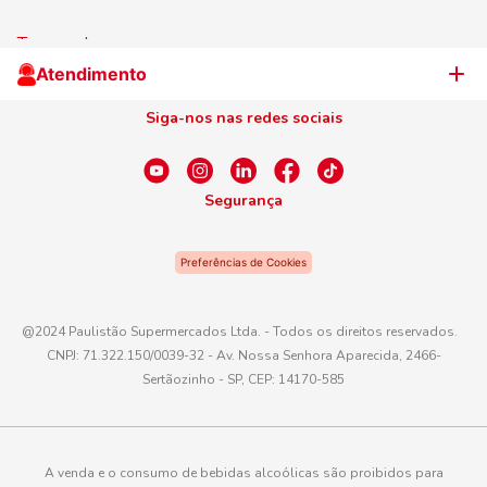
Trabalhe Conosco
Jornal de Ofertas
Termos de uso
Cliente Campeão
Televendas
Atendimento
Centro de Privacidade
Nosso Cartão
Aniversário
Siga-nos nas redes sociais
Canal de Ética
Conexão Empreendedora
Dúvidas Frequentes
Fale Conosco
Segurança
WhatsApp
Preferências de Cookies
Telefone
0800 016 6680
@2024 Paulistão Supermercados Ltda. - Todos os direitos reservados.
CNPJ: 71.322.150/0039-32 - Av. Nossa Senhora Aparecida, 2466-
E-mail
Sertãozinho - SP, CEP: 14170-585
atendimento@paulistaoatacadista.com.br
A venda e o consumo de bebidas alcoólicas são proibidos para