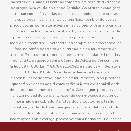
menores de 18 anos. Durante as compras, em caso de divergência
de preços, será válido o valor do Carrinho. As ofertas e condições
de pagamentos são válidas para a loja eletrônica, sendo que seus
preços podem ser diferentes da loja física. Lembrando que os
preços podem sofrer alterações sem aviso prévio. Vale reforçar que
o valor do pedido poderá ser alterado, para menos, por conta de
produtos variáveis; e não vendemos produtos por atacado por
meio do e-commerce. O valor total da compra será processado, de
fato, no cartão de crédito do cliente no dia do faturamento do
pedido. Produtos em promoção possuem quantidades limitadas
por cliente, de acordo com o Código de Defesa do Consumidor
(artigo 39 – I CDC, Lei nº. 8.078 de 11/09/90 e artigo 12 – III Decreto nº.
2.181 de 20/03/97). A venda está diretamente ligada à
disponibilidade de estoque no dia do faturamento, já os produtos
que serão enviados aos clientes estão sujeitos à disponibilidade
de estoque no momento da separação. Caso algum produto venha
a faltar no pedido do cliente, este não será entregue e o valor do
item não será cobrado. As fotos dos produtos no site são
ilustrativas, podendo haver divergência com o produto real e todos
os pedidos estão sujeitos à confirmação de dados do cliente.
Informações sobre entrega, podem ser consultadas em “Política de
Entregas”