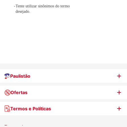
Tente utilizar sinônimos do termo
desejado.
Paulistão
Ofertas
Quem somos
Nossas lojas
Termos e Políticas
WhatsApp de Ofertas
Trabalhe Conosco
Jornal de Ofertas
Termos de uso