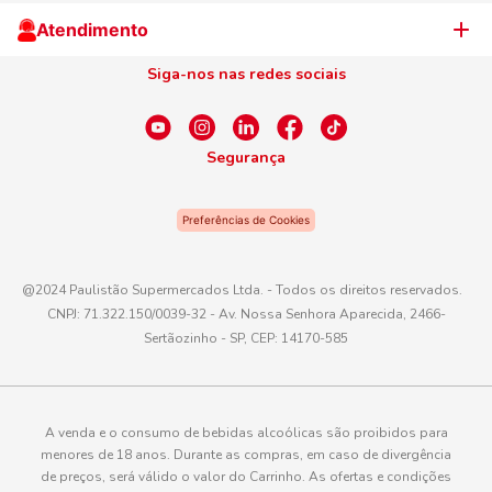
Cliente Campeão
Televendas
Atendimento
Centro de Privacidade
Nosso Cartão
Aniversário
Siga-nos nas redes sociais
Canal de Ética
Conexão Empreendedora
Dúvidas Frequentes
Fale Conosco
Segurança
WhatsApp
Preferências de Cookies
Telefone
0800 016 6680
@2024 Paulistão Supermercados Ltda. - Todos os direitos reservados.
CNPJ: 71.322.150/0039-32 - Av. Nossa Senhora Aparecida, 2466-
E-mail
Sertãozinho - SP, CEP: 14170-585
atendimento@paulistaoatacadista.com.br
A venda e o consumo de bebidas alcoólicas são proibidos para
menores de 18 anos. Durante as compras, em caso de divergência
de preços, será válido o valor do Carrinho. As ofertas e condições