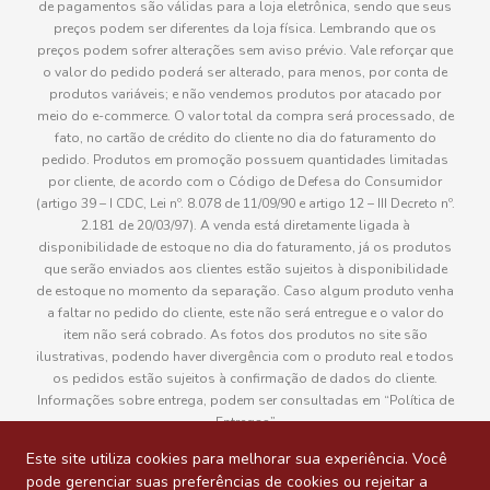
de pagamentos são válidas para a loja eletrônica, sendo que seus
preços podem ser diferentes da loja física. Lembrando que os
preços podem sofrer alterações sem aviso prévio. Vale reforçar que
o valor do pedido poderá ser alterado, para menos, por conta de
produtos variáveis; e não vendemos produtos por atacado por
meio do e-commerce. O valor total da compra será processado, de
fato, no cartão de crédito do cliente no dia do faturamento do
pedido. Produtos em promoção possuem quantidades limitadas
por cliente, de acordo com o Código de Defesa do Consumidor
(artigo 39 – I CDC, Lei nº. 8.078 de 11/09/90 e artigo 12 – III Decreto nº.
2.181 de 20/03/97). A venda está diretamente ligada à
disponibilidade de estoque no dia do faturamento, já os produtos
que serão enviados aos clientes estão sujeitos à disponibilidade
de estoque no momento da separação. Caso algum produto venha
a faltar no pedido do cliente, este não será entregue e o valor do
item não será cobrado. As fotos dos produtos no site são
ilustrativas, podendo haver divergência com o produto real e todos
os pedidos estão sujeitos à confirmação de dados do cliente.
Informações sobre entrega, podem ser consultadas em “Política de
Entregas”
Este site utiliza cookies para melhorar sua experiência. Você
pode gerenciar suas preferências de cookies ou rejeitar a