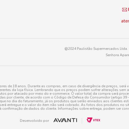
ate
@2024 Paulistão Supermercados Ltda. -
Senhora Apare
es de 18 anos. Durante as compras, em caso de divergência de preços, será v
erentes da loja física. Lembrando que os preços podem sofrer alterações sem av
tos por atacado por meio do e-commerce. O valor total da compra será processa
r cliente, de acordo com o Código de Defesa do Consumidor (artigo 39 – I CDC,
toque no dia do faturamento, já os produtos que serão enviados aos clientes e
será entregue e o valor do item não será cobrado. As fotos dos produtos no sit
à confirmação de dados do cliente. Informações sobre entrega, podem ser cons
Desenvolvido por