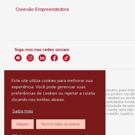
Conexão Empreendedora
Siga-nos nas redes sociais
Este site utiliza cookies para melhorar sua
experiência. Você pode gerenciar suas
A venda e o consumo de bebidas alcoólicas são proibidos para menor
preferências de cookies ou rejeitar a coleta
válidas para a loja eletrônica, sendo que seus preços podem ser dif
para menos, por conta de produtos variáveis; e não vendemos produ
clicando nos botões abaixo.
do pedido. Produtos em promoção possuem quantidades limitadas po
20/03/97). A venda está diretamente ligada à disponibilidade de es
Caso algum produto venha a faltar no pedido do cliente, este não 
Saiba mais
todos os pedidos estão sujeitos 
Rejeitar
Permitir todos os cookies