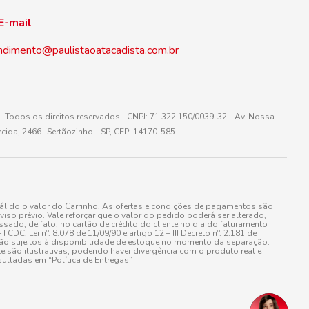
E-mail
ndimento@paulistaoatacadista.com.br
 Todos os direitos reservados. CNPJ: 71.322.150/0039-32 - Av. Nossa
cida, 2466- Sertãozinho - SP, CEP: 14170-585
álido o valor do Carrinho. As ofertas e condições de pagamentos são
iso prévio. Vale reforçar que o valor do pedido poderá ser alterado,
do, de fato, no cartão de crédito do cliente no dia do faturamento
 Lei nº. 8.078 de 11/09/90 e artigo 12 – III Decreto nº. 2.181 de
stão sujeitos à disponibilidade de estoque no momento da separação.
e são ilustrativas, podendo haver divergência com o produto real e
ultadas em “Política de Entregas”