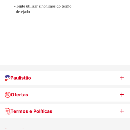
Tente utilizar sinônimos do termo
desejado.
Paulistão
Ofertas
Quem somos
Nossas lojas
Termos e Políticas
WhatsApp de Ofertas
Trabalhe Conosco
Jornal de Ofertas
Termos de uso