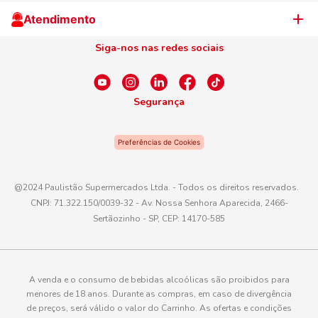
Cliente Campeão
Televendas
Atendimento
Centro de Privacidade
Nosso Cartão
Aniversário
Siga-nos nas redes sociais
Canal de Ética
Conexão Empreendedora
Dúvidas Frequentes
Fale Conosco
Segurança
WhatsApp
Preferências de Cookies
Telefone
0800 016 6680
@2024 Paulistão Supermercados Ltda. - Todos os direitos reservados.
CNPJ: 71.322.150/0039-32 - Av. Nossa Senhora Aparecida, 2466-
E-mail
Sertãozinho - SP, CEP: 14170-585
atendimento@paulistaoatacadista.com.br
A venda e o consumo de bebidas alcoólicas são proibidos para
menores de 18 anos. Durante as compras, em caso de divergência
de preços, será válido o valor do Carrinho. As ofertas e condições