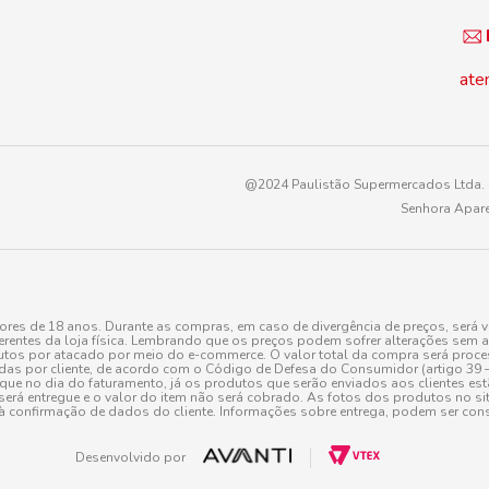
ate
@2024 Paulistão Supermercados Ltda. -
Senhora Apare
es de 18 anos. Durante as compras, em caso de divergência de preços, será v
erentes da loja física. Lembrando que os preços podem sofrer alterações sem av
tos por atacado por meio do e-commerce. O valor total da compra será processa
r cliente, de acordo com o Código de Defesa do Consumidor (artigo 39 – I CDC,
toque no dia do faturamento, já os produtos que serão enviados aos clientes e
será entregue e o valor do item não será cobrado. As fotos dos produtos no sit
à confirmação de dados do cliente. Informações sobre entrega, podem ser cons
Desenvolvido por