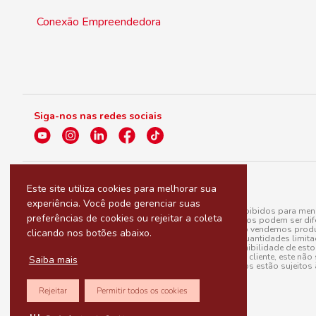
Conexão Empreendedora
Siga-nos nas redes sociais
Este site utiliza cookies para melhorar sua
experiência. Você pode gerenciar suas
A venda e o consumo de bebidas alcoólicas são proibidos para menor
preferências de cookies ou rejeitar a coleta
válidas para a loja eletrônica, sendo que seus preços podem ser dif
para menos, por conta de produtos variáveis; e não vendemos produ
clicando nos botões abaixo.
do pedido. Produtos em promoção possuem quantidades limitadas po
20/03/97). A venda está diretamente ligada à disponibilidade de es
Caso algum produto venha a faltar no pedido do cliente, este não 
Saiba mais
todos os pedidos estão sujeitos 
Rejeitar
Permitir todos os cookies