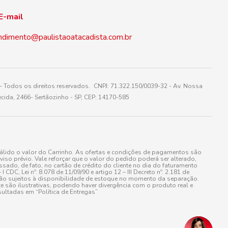
E-mail
ndimento@paulistaoatacadista.com.br
 Todos os direitos reservados. CNPJ: 71.322.150/0039-32 - Av. Nossa
cida, 2466- Sertãozinho - SP, CEP: 14170-585
álido o valor do Carrinho. As ofertas e condições de pagamentos são
iso prévio. Vale reforçar que o valor do pedido poderá ser alterado,
do, de fato, no cartão de crédito do cliente no dia do faturamento
 Lei nº. 8.078 de 11/09/90 e artigo 12 – III Decreto nº. 2.181 de
stão sujeitos à disponibilidade de estoque no momento da separação.
e são ilustrativas, podendo haver divergência com o produto real e
ultadas em “Política de Entregas”