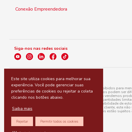
Conexão Empreendedora
Siga-nos nas redes sociais
Este site utiliza cookies para melhorar sua
experiência. Você pode gerenciar suas
A venda e o consumo de bebidas alcoólicas são proibidos para menor
preferências de cookies ou rejeitar a coleta
válidas para a loja eletrônica, sendo que seus preços podem ser dif
para menos, por conta de produtos variáveis; e não vendemos produ
clicando nos botões abaixo.
do pedido. Produtos em promoção possuem quantidades limitadas po
20/03/97). A venda está diretamente ligada à disponibilidade de es
Caso algum produto venha a faltar no pedido do cliente, este não 
Saiba mais
todos os pedidos estão sujeitos 
Rejeitar
Permitir todos os cookies