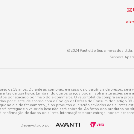
ate
@2024 Paulistão Supermercados Ltda. -
Senhora Apare
es de 18 anos. Durante as compras, em caso de divergência de preços, será v
erentes da loja física. Lembrando que os preços podem sofrer alterações sem av
tos por atacado por meio do e-commerce. O valor total da compra será processa
r cliente, de acordo com o Código de Defesa do Consumidor (artigo 39 – I CDC,
toque no dia do faturamento, já os produtos que serão enviados aos clientes e
será entregue e o valor do item não será cobrado. As fotos dos produtos no sit
à confirmação de dados do cliente. Informações sobre entrega, podem ser cons
Desenvolvido por