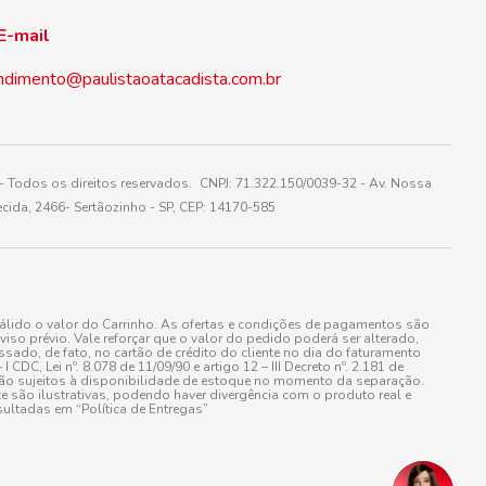
E-mail
ndimento@paulistaoatacadista.com.br
 Todos os direitos reservados. CNPJ: 71.322.150/0039-32 - Av. Nossa
cida, 2466- Sertãozinho - SP, CEP: 14170-585
álido o valor do Carrinho. As ofertas e condições de pagamentos são
iso prévio. Vale reforçar que o valor do pedido poderá ser alterado,
do, de fato, no cartão de crédito do cliente no dia do faturamento
 Lei nº. 8.078 de 11/09/90 e artigo 12 – III Decreto nº. 2.181 de
stão sujeitos à disponibilidade de estoque no momento da separação.
e são ilustrativas, podendo haver divergência com o produto real e
ultadas em “Política de Entregas”