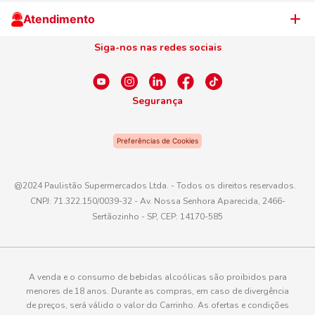
Cliente Campeão
Televendas
Atendimento
Centro de Privacidade
Nosso Cartão
Aniversário
Siga-nos nas redes sociais
Canal de Ética
Conexão Empreendedora
Dúvidas Frequentes
Fale Conosco
Segurança
WhatsApp
Preferências de Cookies
Telefone
0800 016 6680
@2024 Paulistão Supermercados Ltda. - Todos os direitos reservados.
CNPJ: 71.322.150/0039-32 - Av. Nossa Senhora Aparecida, 2466-
E-mail
Sertãozinho - SP, CEP: 14170-585
atendimento@paulistaoatacadista.com.br
A venda e o consumo de bebidas alcoólicas são proibidos para
menores de 18 anos. Durante as compras, em caso de divergência
de preços, será válido o valor do Carrinho. As ofertas e condições