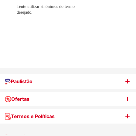
Tente utilizar sinônimos do termo
desejado.
Paulistão
Ofertas
Quem somos
Nossas lojas
Termos e Políticas
WhatsApp de Ofertas
Trabalhe Conosco
Jornal de Ofertas
Termos de uso