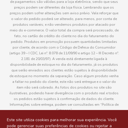
de pagamentos são válidas para a loja eletrônica, sendo que seus
preços podem ser diferentes da loja física. Lembrando que os
preços podem sofrer alterações sem aviso prévio. Vale reforçar que
o valor do pedido poderá ser alterado, para menos, por conta de
produtos variáveis; e não vendemos produtos por atacado por
meio do e-commerce. O valor total da compra será processado, de
fato, no cartão de crédito do cliente no dia do faturamento do
pedido. Produtos em promoção possuem quantidades limitadas
por cliente, de acordo com o Código de Defesa do Consumidor
(artigo 39 – I CDC, Lei nº. 8.078 de 11/09/90 e artigo 12 – III Decreto nº.
2.181 de 20/03/97). A venda está diretamente ligada à
disponibilidade de estoque no dia do faturamento, já os produtos
que serão enviados aos clientes estão sujeitos à disponibilidade
de estoque no momento da separação. Caso algum produto venha
a faltar no pedido do cliente, este não será entregue e o valor do
item não será cobrado. As fotos dos produtos no site são
ilustrativas, podendo haver divergência com o produto real e todos
os pedidos estão sujeitos à confirmação de dados do cliente.
Informações sobre entrega, podem ser consultadas em “Política de
Entregas”
Este site utiliza cookies para melhorar sua experiência. Você
pode gerenciar suas preferências de cookies ou rejeitar a