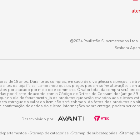
ate
@2024 Paulistão Supermercados Ltda. -
Senhora Apare
es de 18 anos. Durante as compras, em caso de divergência de preços, será v
erentes da loja física. Lembrando que os preços podem sofrer alterações sem av
tos por atacado por meio do e-commerce. O valor total da compra será processa
r cliente, de acordo com o Código de Defesa do Consumidor (artigo 39 – I CDC,
toque no dia do faturamento, já os produtos que serão enviados aos clientes e
será entregue e o valor do item não será cobrado. As fotos dos produtos no sit
à confirmação de dados do cliente. Informações sobre entrega, podem ser cons
Desenvolvido por
 departamentos -
Sitemap de categorias -
Sitemap de subcategorias -
Sitemap de