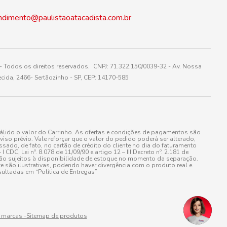
ndimento@paulistaoatacadista.com.br
 Todos os direitos reservados. CNPJ: 71.322.150/0039-32 - Av. Nossa
cida, 2466- Sertãozinho - SP, CEP: 14170-585
álido o valor do Carrinho. As ofertas e condições de pagamentos são
iso prévio. Vale reforçar que o valor do pedido poderá ser alterado,
do, de fato, no cartão de crédito do cliente no dia do faturamento
 Lei nº. 8.078 de 11/09/90 e artigo 12 – III Decreto nº. 2.181 de
stão sujeitos à disponibilidade de estoque no momento da separação.
e são ilustrativas, podendo haver divergência com o produto real e
ultadas em “Política de Entregas”
 marcas -
Sitemap de produtos