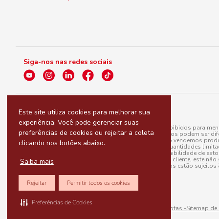
Siga-nos nas redes sociais
Este site utiliza cookies para melhorar sua
experiência. Você pode gerenciar suas
A venda e o consumo de bebidas alcoólicas são proibidos para menor
preferências de cookies ou rejeitar a coleta
válidas para a loja eletrônica, sendo que seus preços podem ser dif
para menos, por conta de produtos variáveis; e não vendemos produ
clicando nos botões abaixo.
do pedido. Produtos em promoção possuem quantidades limitadas po
20/03/97). A venda está diretamente ligada à disponibilidade de es
Caso algum produto venha a faltar no pedido do cliente, este não 
Saiba mais
todos os pedidos estão sujeitos 
Rejeitar
Permitir todos os cookies
Preferências de Cookies
Sitemap de rotas -
Sitemap de