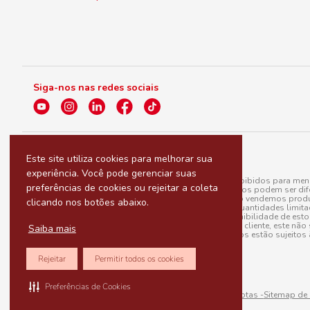
Siga-nos nas redes sociais
Este site utiliza cookies para melhorar sua
experiência. Você pode gerenciar suas
A venda e o consumo de bebidas alcoólicas são proibidos para menor
preferências de cookies ou rejeitar a coleta
válidas para a loja eletrônica, sendo que seus preços podem ser dif
para menos, por conta de produtos variáveis; e não vendemos produ
clicando nos botões abaixo.
do pedido. Produtos em promoção possuem quantidades limitadas po
20/03/97). A venda está diretamente ligada à disponibilidade de es
Caso algum produto venha a faltar no pedido do cliente, este não 
Saiba mais
todos os pedidos estão sujeitos 
Rejeitar
Permitir todos os cookies
Preferências de Cookies
Sitemap de rotas -
Sitemap de