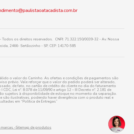
ndimento@paulistaoatacadista.com.br
 Todos os direitos reservados. CNPJ: 71.322.150/0039-32 - Av. Nossa
cida, 2466- Sertãozinho - SP, CEP: 14170-585
álido o valor do Carrinho. As ofertas e condições de pagamentos são
iso prévio. Vale reforçar que o valor do pedido poderá ser alterado,
do, de fato, no cartão de crédito do cliente no dia do faturamento
 Lei nº. 8.078 de 11/09/90 e artigo 12 – III Decreto nº. 2.181 de
stão sujeitos à disponibilidade de estoque no momento da separação.
e são ilustrativas, podendo haver divergência com o produto real e
ultadas em “Política de Entregas”
 marcas -
Sitemap de produtos