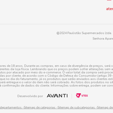
ate
@2024 Paulistão Supermercados Ltda. -
Senhora Apare
es de 18 anos. Durante as compras, em caso de divergência de preços, será v
erentes da loja física. Lembrando que os preços podem sofrer alterações sem av
tos por atacado por meio do e-commerce. O valor total da compra será processa
r cliente, de acordo com o Código de Defesa do Consumidor (artigo 39 – I CDC,
toque no dia do faturamento, já os produtos que serão enviados aos clientes e
será entregue e o valor do item não será cobrado. As fotos dos produtos no sit
à confirmação de dados do cliente. Informações sobre entrega, podem ser cons
Desenvolvido por
 departamentos -
Sitemap de categorias -
Sitemap de subcategorias -
Sitemap de