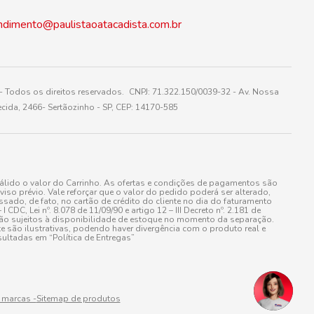
ndimento@paulistaoatacadista.com.br
 Todos os direitos reservados. CNPJ: 71.322.150/0039-32 - Av. Nossa
cida, 2466- Sertãozinho - SP, CEP: 14170-585
álido o valor do Carrinho. As ofertas e condições de pagamentos são
iso prévio. Vale reforçar que o valor do pedido poderá ser alterado,
do, de fato, no cartão de crédito do cliente no dia do faturamento
 Lei nº. 8.078 de 11/09/90 e artigo 12 – III Decreto nº. 2.181 de
stão sujeitos à disponibilidade de estoque no momento da separação.
e são ilustrativas, podendo haver divergência com o produto real e
ultadas em “Política de Entregas”
 marcas -
Sitemap de produtos