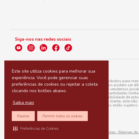
Siga-nos nas redes sociais
Este site utiliza cookies para melhorar sua
experiência. Você pode gerenciar suas
A venda e o consumo de bebidas alcoólicas são proibidos para menor
preferências de cookies ou rejeitar a coleta
válidas para a loja eletrônica, sendo que seus preços podem ser dif
para menos, por conta de produtos variáveis; e não vendemos produ
clicando nos botões abaixo.
do pedido. Produtos em promoção possuem quantidades limitadas po
20/03/97). A venda está diretamente ligada à disponibilidade de es
Caso algum produto venha a faltar no pedido do cliente, este não 
Saiba mais
todos os pedidos estão sujeitos 
Rejeitar
Permitir todos os cookies
Preferências de Cookies
Sitemap de rotas -
Sitemap de