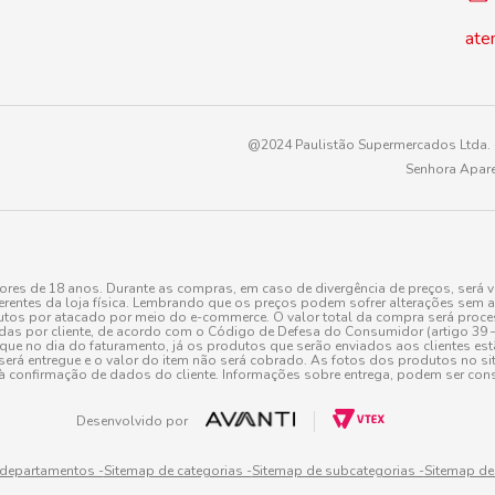
ate
@2024 Paulistão Supermercados Ltda. -
Senhora Apare
es de 18 anos. Durante as compras, em caso de divergência de preços, será v
erentes da loja física. Lembrando que os preços podem sofrer alterações sem av
tos por atacado por meio do e-commerce. O valor total da compra será processa
r cliente, de acordo com o Código de Defesa do Consumidor (artigo 39 – I CDC,
toque no dia do faturamento, já os produtos que serão enviados aos clientes e
será entregue e o valor do item não será cobrado. As fotos dos produtos no sit
à confirmação de dados do cliente. Informações sobre entrega, podem ser cons
Desenvolvido por
 departamentos -
Sitemap de categorias -
Sitemap de subcategorias -
Sitemap de