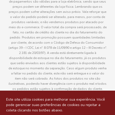
de pagamentos são válidas para a loja eletrônica, sendo que seus
preços podem ser diferentes da loja física. Lembrando que os
preços podem sofrer alterações sem aviso prévio. Vale reforçar que
o valor do pedido poderá ser alterado, para menos, por conta de
produtos variáveis; e não vendemos produtos por atacado por
meio do e-commerce. O valor total da compra será processado, de
fato, no cartão de crédito do cliente no dia do faturamento do
pedido. Produtos em promoção possuem quantidades limitadas
por cliente, de acordo com o Código de Defesa do Consumidor
(artigo 39 – I CDC, Lei nº. 8.078 de 11/09/90 e artigo 12 – III Decreto nº.
2.181 de 20/03/97). A venda está diretamente ligada à
disponibilidade de estoque no dia do faturamento, já os produtos
que serão enviados aos clientes estão sujeitos à disponibilidade
de estoque no momento da separação. Caso algum produto venha
a faltar no pedido do cliente, este não será entregue e o valor do
item não será cobrado. As fotos dos produtos no site são
ilustrativas, podendo haver divergência com o produto real e todos
os pedidos estão sujeitos à confirmação de dados do cliente.
Informações sobre entrega, podem ser consultadas em “Política de
Entregas”
Este site utiliza cookies para melhorar sua experiência. Você
pode gerenciar suas preferências de cookies ou rejeitar a
coleta clicando nos botões abaixo.