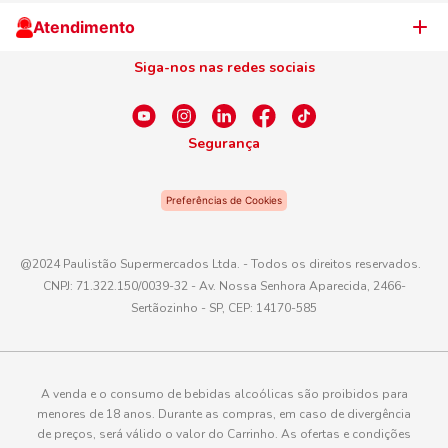
Cliente Campeão
Televendas
Atendimento
Centro de Privacidade
Nosso Cartão
Aniversário
Siga-nos nas redes sociais
Canal de Ética
Conexão Empreendedora
Dúvidas Frequentes
Fale Conosco
Segurança
WhatsApp
Preferências de Cookies
Telefone
0800 016 6680
@2024 Paulistão Supermercados Ltda. - Todos os direitos reservados.
CNPJ: 71.322.150/0039-32 - Av. Nossa Senhora Aparecida, 2466-
E-mail
Sertãozinho - SP, CEP: 14170-585
atendimento@paulistaoatacadista.com.br
A venda e o consumo de bebidas alcoólicas são proibidos para
menores de 18 anos. Durante as compras, em caso de divergência
de preços, será válido o valor do Carrinho. As ofertas e condições