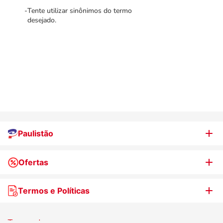
Tente utilizar sinônimos do termo
desejado.
Paulistão
Ofertas
Quem somos
Nossas lojas
Termos e Políticas
WhatsApp de Ofertas
Trabalhe Conosco
Jornal de Ofertas
Termos de uso