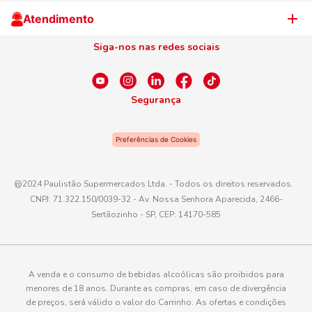
Cliente Campeão
Televendas
Atendimento
Centro de Privacidade
Nosso Cartão
Aniversário
Siga-nos nas redes sociais
Canal de Ética
Conexão Empreendedora
Dúvidas Frequentes
Fale Conosco
Segurança
WhatsApp
Preferências de Cookies
Telefone
0800 016 6680
@2024 Paulistão Supermercados Ltda. - Todos os direitos reservados.
CNPJ: 71.322.150/0039-32 - Av. Nossa Senhora Aparecida, 2466-
E-mail
Sertãozinho - SP, CEP: 14170-585
atendimento@paulistaoatacadista.com.br
A venda e o consumo de bebidas alcoólicas são proibidos para
menores de 18 anos. Durante as compras, em caso de divergência
de preços, será válido o valor do Carrinho. As ofertas e condições