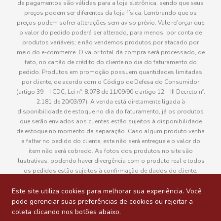
de pagamentos são válidas para a loja eletrônica, sendo que seus
preços podem ser diferentes da loja física. Lembrando que os
preços podem sofrer alterações sem aviso prévio. Vale reforçar que
o valor do pedido poderá ser alterado, para menos, por conta de
produtos variáveis; e não vendemos produtos por atacado por
meio do e-commerce. O valor total da compra será processado, de
fato, no cartão de crédito do cliente no dia do faturamento do
pedido. Produtos em promoção possuem quantidades limitadas
por cliente, de acordo com o Código de Defesa do Consumidor
(artigo 39 – I CDC, Lei nº. 8.078 de 11/09/90 e artigo 12 – III Decreto nº.
2.181 de 20/03/97). A venda está diretamente ligada à
disponibilidade de estoque no dia do faturamento, já os produtos
que serão enviados aos clientes estão sujeitos à disponibilidade
de estoque no momento da separação. Caso algum produto venha
a faltar no pedido do cliente, este não será entregue e o valor do
item não será cobrado. As fotos dos produtos no site são
ilustrativas, podendo haver divergência com o produto real e todos
os pedidos estão sujeitos à confirmação de dados do cliente.
Informações sobre entrega, podem ser consultadas em “Política de
Entregas”
Este site utiliza cookies para melhorar sua experiência. Você
pode gerenciar suas preferências de cookies ou rejeitar a
coleta clicando nos botões abaixo.