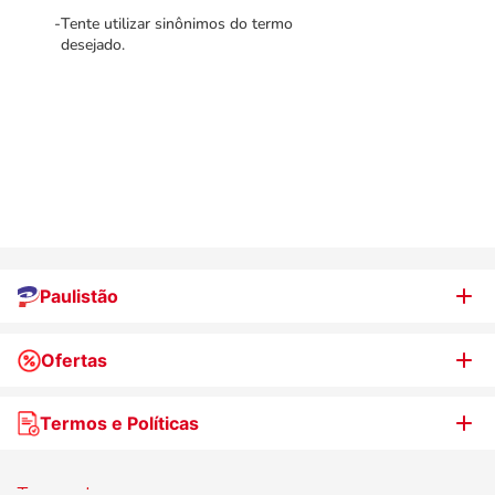
Tente utilizar sinônimos do termo
desejado.
Paulistão
Ofertas
Quem somos
Nossas lojas
Termos e Políticas
WhatsApp de Ofertas
Trabalhe Conosco
Jornal de Ofertas
Termos de uso