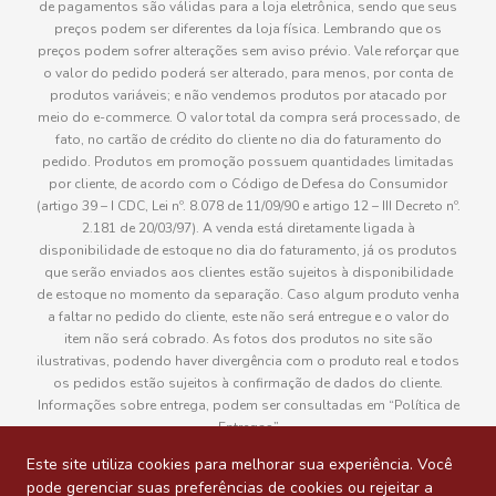
de pagamentos são válidas para a loja eletrônica, sendo que seus
preços podem ser diferentes da loja física. Lembrando que os
preços podem sofrer alterações sem aviso prévio. Vale reforçar que
o valor do pedido poderá ser alterado, para menos, por conta de
produtos variáveis; e não vendemos produtos por atacado por
meio do e-commerce. O valor total da compra será processado, de
fato, no cartão de crédito do cliente no dia do faturamento do
pedido. Produtos em promoção possuem quantidades limitadas
por cliente, de acordo com o Código de Defesa do Consumidor
(artigo 39 – I CDC, Lei nº. 8.078 de 11/09/90 e artigo 12 – III Decreto nº.
2.181 de 20/03/97). A venda está diretamente ligada à
disponibilidade de estoque no dia do faturamento, já os produtos
que serão enviados aos clientes estão sujeitos à disponibilidade
de estoque no momento da separação. Caso algum produto venha
a faltar no pedido do cliente, este não será entregue e o valor do
item não será cobrado. As fotos dos produtos no site são
ilustrativas, podendo haver divergência com o produto real e todos
os pedidos estão sujeitos à confirmação de dados do cliente.
Informações sobre entrega, podem ser consultadas em “Política de
Entregas”
Este site utiliza cookies para melhorar sua experiência. Você
pode gerenciar suas preferências de cookies ou rejeitar a