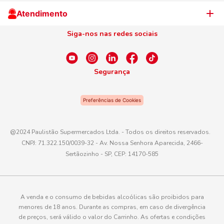
Cliente Campeão
Televendas
Atendimento
Centro de Privacidade
Nosso Cartão
Aniversário
Siga-nos nas redes sociais
Canal de Ética
Conexão Empreendedora
Dúvidas Frequentes
Fale Conosco
Segurança
WhatsApp
Preferências de Cookies
Telefone
0800 016 6680
@2024 Paulistão Supermercados Ltda. - Todos os direitos reservados.
CNPJ: 71.322.150/0039-32 - Av. Nossa Senhora Aparecida, 2466-
E-mail
Sertãozinho - SP, CEP: 14170-585
atendimento@paulistaoatacadista.com.br
A venda e o consumo de bebidas alcoólicas são proibidos para
menores de 18 anos. Durante as compras, em caso de divergência
de preços, será válido o valor do Carrinho. As ofertas e condições