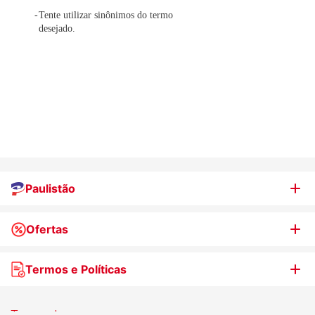
Tente utilizar sinônimos do termo
desejado.
Paulistão
Ofertas
Quem somos
Nossas lojas
Termos e Políticas
WhatsApp de Ofertas
Trabalhe Conosco
Jornal de Ofertas
Termos de uso