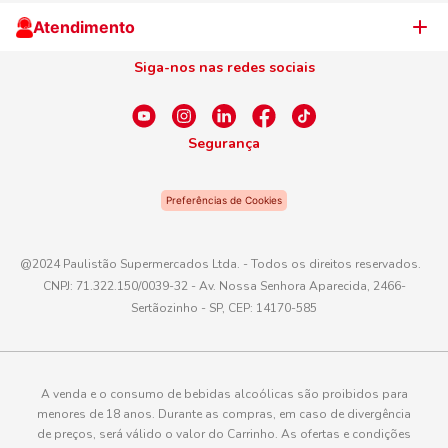
Cliente Campeão
Televendas
Atendimento
Centro de Privacidade
Nosso Cartão
Aniversário
Siga-nos nas redes sociais
Canal de Ética
Conexão Empreendedora
Dúvidas Frequentes
Fale Conosco
Segurança
WhatsApp
Preferências de Cookies
Telefone
0800 016 6680
@2024 Paulistão Supermercados Ltda. - Todos os direitos reservados.
CNPJ: 71.322.150/0039-32 - Av. Nossa Senhora Aparecida, 2466-
E-mail
Sertãozinho - SP, CEP: 14170-585
atendimento@paulistaoatacadista.com.br
A venda e o consumo de bebidas alcoólicas são proibidos para
menores de 18 anos. Durante as compras, em caso de divergência
de preços, será válido o valor do Carrinho. As ofertas e condições