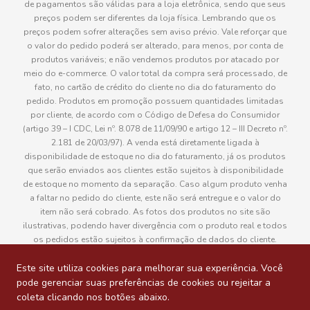
de pagamentos são válidas para a loja eletrônica, sendo que seus
preços podem ser diferentes da loja física. Lembrando que os
preços podem sofrer alterações sem aviso prévio. Vale reforçar que
o valor do pedido poderá ser alterado, para menos, por conta de
produtos variáveis; e não vendemos produtos por atacado por
meio do e-commerce. O valor total da compra será processado, de
fato, no cartão de crédito do cliente no dia do faturamento do
pedido. Produtos em promoção possuem quantidades limitadas
por cliente, de acordo com o Código de Defesa do Consumidor
(artigo 39 – I CDC, Lei nº. 8.078 de 11/09/90 e artigo 12 – III Decreto nº.
2.181 de 20/03/97). A venda está diretamente ligada à
disponibilidade de estoque no dia do faturamento, já os produtos
que serão enviados aos clientes estão sujeitos à disponibilidade
de estoque no momento da separação. Caso algum produto venha
a faltar no pedido do cliente, este não será entregue e o valor do
item não será cobrado. As fotos dos produtos no site são
ilustrativas, podendo haver divergência com o produto real e todos
os pedidos estão sujeitos à confirmação de dados do cliente.
Informações sobre entrega, podem ser consultadas em “Política de
Entregas”
Este site utiliza cookies para melhorar sua experiência. Você
pode gerenciar suas preferências de cookies ou rejeitar a
coleta clicando nos botões abaixo.