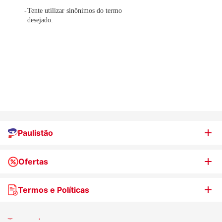
Tente utilizar sinônimos do termo
desejado.
Paulistão
Ofertas
Quem somos
Nossas lojas
Termos e Políticas
WhatsApp de Ofertas
Trabalhe Conosco
Jornal de Ofertas
Termos de uso