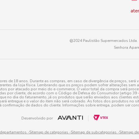
ate
@2024 Paulistão Supermercados Ltda. -
Senhora Apare
es de 18 anos. Durante as compras, em caso de divergência de preços, será v
erentes da loja física. Lembrando que os preços podem sofrer alterações sem av
tos por atacado por meio do e-commerce. O valor total da compra será processa
r cliente, de acordo com o Código de Defesa do Consumidor (artigo 39 – I CDC,
toque no dia do faturamento, já os produtos que serão enviados aos clientes e
será entregue e o valor do item não será cobrado. As fotos dos produtos no sit
à confirmação de dados do cliente. Informações sobre entrega, podem ser cons
Desenvolvido por
 departamentos -
Sitemap de categorias -
Sitemap de subcategorias -
Sitemap de