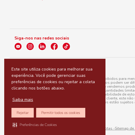
Siga-nos nas redes sociais
Este site utiliza cookies para melhorar sua
experiência. Você pode gerenciar suas
A venda e o consumo de bebidas alcoólicas são proibidos para menor
preferências de cookies ou rejeitar a coleta
válidas para a loja eletrônica, sendo que seus preços podem ser dif
para menos, por conta de produtos variáveis; e não vendemos produ
clicando nos botões abaixo.
do pedido. Produtos em promoção possuem quantidades limitadas po
20/03/97). A venda está diretamente ligada à disponibilidade de es
Caso algum produto venha a faltar no pedido do cliente, este não 
Saiba mais
todos os pedidos estão sujeitos 
Rejeitar
Permitir todos os cookies
Preferências de Cookies
Sitemap de rotas -
Sitemap de