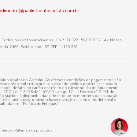
ndimento@paulistaoatacadista.com.br
 Todos os direitos reservados. CNPJ: 71.322.150/0039-32 - Av. Nossa
cida, 2466- Sertãozinho - SP, CEP: 14170-585
álido o valor do Carrinho. As ofertas e condições de pagamentos são
iso prévio. Vale reforçar que o valor do pedido poderá ser alterado,
do, de fato, no cartão de crédito do cliente no dia do faturamento
 Lei nº. 8.078 de 11/09/90 e artigo 12 – III Decreto nº. 2.181 de
stão sujeitos à disponibilidade de estoque no momento da separação.
e são ilustrativas, podendo haver divergência com o produto real e
ultadas em “Política de Entregas”
 marcas -
Sitemap de produtos