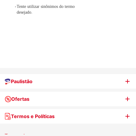
Tente utilizar sinônimos do termo
desejado.
Paulistão
Ofertas
Quem somos
Nossas lojas
Termos e Políticas
WhatsApp de Ofertas
Trabalhe Conosco
Jornal de Ofertas
Termos de uso