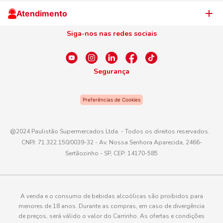
Cliente Campeão
Televendas
Atendimento
Centro de Privacidade
Nosso Cartão
Aniversário
Siga-nos nas redes sociais
Canal de Ética
Conexão Empreendedora
Dúvidas Frequentes
Fale Conosco
Segurança
WhatsApp
Preferências de Cookies
Telefone
0800 016 6680
@2024 Paulistão Supermercados Ltda. - Todos os direitos reservados.
CNPJ: 71.322.150/0039-32 - Av. Nossa Senhora Aparecida, 2466-
E-mail
Sertãozinho - SP, CEP: 14170-585
atendimento@paulistaoatacadista.com.br
A venda e o consumo de bebidas alcoólicas são proibidos para
menores de 18 anos. Durante as compras, em caso de divergência
de preços, será válido o valor do Carrinho. As ofertas e condições