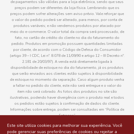
de pagamentos são válidas para a loja eletrônica, sendo que seus
preços podem ser diferentes da loja física. Lembrando que os
preços podem sofrer alterações sem aviso prévio. Vale reforçar que
o valor do pedido poderá ser alterado, para menos, por conta de
produtos variáveis; e não vendemos produtos por atacado por
meio do e-commerce. O valor total da compra será processado, de
fato, no cartão de crédito do cliente no dia do faturamento do
pedido. Produtos em promoção possuem quantidades limitadas
por cliente, de acordo com o Código de Defesa do Consumidor
(artigo 39 – I CDC, Lei nº. 8.078 de 11/09/90 e artigo 12 – III Decreto nº.
2.181 de 20/03/97). A venda está diretamente ligada à
disponibilidade de estoque no dia do faturamento, já os produtos
que serão enviados aos clientes estão sujeitos à disponibilidade
de estoque no momento da separação. Caso algum produto venha
a faltar no pedido do cliente, este não será entregue e o valor do
item não será cobrado. As fotos dos produtos no site são
ilustrativas, podendo haver divergência com o produto real e todos
os pedidos estão sujeitos à confirmação de dados do cliente.
Informações sobre entrega, podem ser consultadas em “Política de
Entregas”
Este site utiliza cookies para melhorar sua experiência. Você
pode gerenciar suas preferências de cookies ou rejeitar a