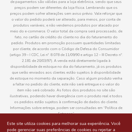
de pagamentos são válidas para a loja eletrônica, sendo que seus
preços podem ser diferentes da loja física. Lembrando que os
preços podem sofrer alterações sem aviso prévio. Vale reforçar que
o valor do pedido poderá ser alterado, para menos, por conta de
produtos variáveis; e não vendemos produtos por atacado por
meio do e-commerce. O valor total da compra será processado, de
fato, no cartão de crédito do cliente no dia do faturamento do
pedido. Produtos em promoção possuem quantidades limitadas
por cliente, de acordo com o Código de Defesa do Consumidor
(artigo 39 – I CDC, Lei nº. 8.078 de 11/09/90 e artigo 12 – III Decreto nº.
2.181 de 20/03/97). A venda está diretamente ligada à
disponibilidade de estoque no dia do faturamento, já os produtos
que serão enviados aos clientes estão sujeitos à disponibilidade
de estoque no momento da separação. Caso algum produto venha
a faltar no pedido do cliente, este não será entregue e o valor do
item não será cobrado. As fotos dos produtos no site são
ilustrativas, podendo haver divergência com o produto real e todos
os pedidos estão sujeitos à confirmação de dados do cliente.
Informações sobre entrega, podem ser consultadas em “Política de
Entregas”
Este site utiliza cookies para melhorar sua experiência. Você
pode gerenciar suas preferências de cookies ou rejeitar a