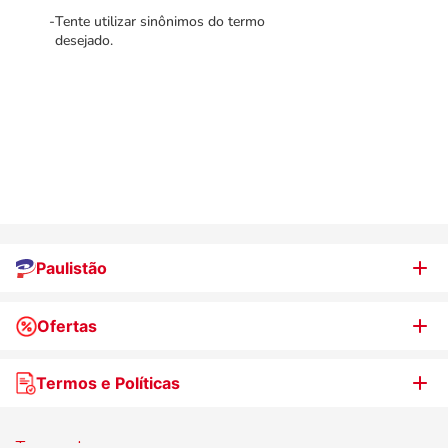
Tente utilizar sinônimos do termo
desejado.
Paulistão
Ofertas
Quem somos
Nossas lojas
Termos e Políticas
WhatsApp de Ofertas
Trabalhe Conosco
Jornal de Ofertas
Termos de uso