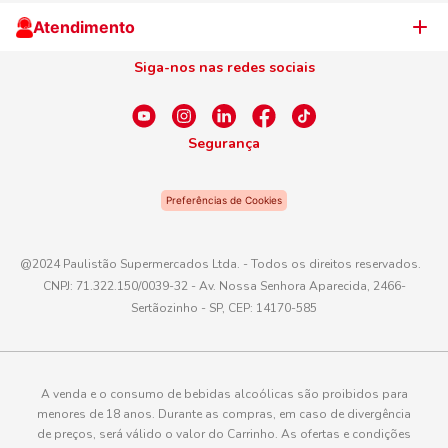
Cliente Campeão
Televendas
Atendimento
Centro de Privacidade
Nosso Cartão
Aniversário
Siga-nos nas redes sociais
Canal de Ética
Conexão Empreendedora
Dúvidas Frequentes
Fale Conosco
Segurança
WhatsApp
Preferências de Cookies
Telefone
0800 016 6680
@2024 Paulistão Supermercados Ltda. - Todos os direitos reservados.
CNPJ: 71.322.150/0039-32 - Av. Nossa Senhora Aparecida, 2466-
E-mail
Sertãozinho - SP, CEP: 14170-585
atendimento@paulistaoatacadista.com.br
A venda e o consumo de bebidas alcoólicas são proibidos para
menores de 18 anos. Durante as compras, em caso de divergência
de preços, será válido o valor do Carrinho. As ofertas e condições