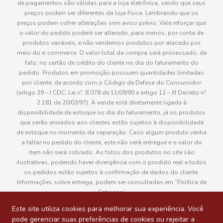
de pagamentos são válidas para a loja eletrônica, sendo que seus
preços podem ser diferentes da loja física. Lembrando que os
preços podem sofrer alterações sem aviso prévio. Vale reforçar que
o valor do pedido poderá ser alterado, para menos, por conta de
produtos variáveis; e não vendemos produtos por atacado por
meio do e-commerce. O valor total da compra será processado, de
fato, no cartão de crédito do cliente no dia do faturamento do
pedido. Produtos em promoção possuem quantidades limitadas
por cliente, de acordo com o Código de Defesa do Consumidor
(artigo 39 – I CDC, Lei nº. 8.078 de 11/09/90 e artigo 12 – III Decreto nº.
2.181 de 20/03/97). A venda está diretamente ligada à
disponibilidade de estoque no dia do faturamento, já os produtos
que serão enviados aos clientes estão sujeitos à disponibilidade
de estoque no momento da separação. Caso algum produto venha
a faltar no pedido do cliente, este não será entregue e o valor do
item não será cobrado. As fotos dos produtos no site são
ilustrativas, podendo haver divergência com o produto real e todos
os pedidos estão sujeitos à confirmação de dados do cliente.
Informações sobre entrega, podem ser consultadas em “Política de
Entregas”
Este site utiliza cookies para melhorar sua experiência. Você
pode gerenciar suas preferências de cookies ou rejeitar a