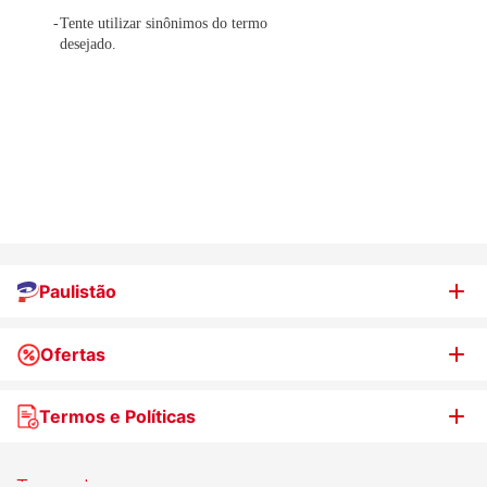
Tente utilizar sinônimos do termo
desejado.
Paulistão
Ofertas
Quem somos
Nossas lojas
Termos e Políticas
WhatsApp de Ofertas
Trabalhe Conosco
Jornal de Ofertas
Termos de uso