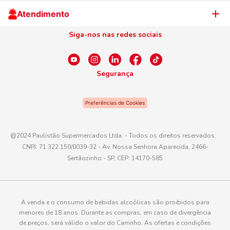
Cliente Campeão
Televendas
Atendimento
Centro de Privacidade
Nosso Cartão
Aniversário
Siga-nos nas redes sociais
Canal de Ética
Conexão Empreendedora
Dúvidas Frequentes
Fale Conosco
Segurança
WhatsApp
Preferências de Cookies
Telefone
0800 016 6680
@2024 Paulistão Supermercados Ltda. - Todos os direitos reservados.
CNPJ: 71.322.150/0039-32 - Av. Nossa Senhora Aparecida, 2466-
E-mail
Sertãozinho - SP, CEP: 14170-585
atendimento@paulistaoatacadista.com.br
A venda e o consumo de bebidas alcoólicas são proibidos para
menores de 18 anos. Durante as compras, em caso de divergência
de preços, será válido o valor do Carrinho. As ofertas e condições