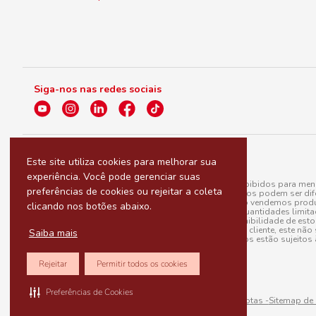
Siga-nos nas redes sociais
Este site utiliza cookies para melhorar sua
experiência. Você pode gerenciar suas
A venda e o consumo de bebidas alcoólicas são proibidos para menor
preferências de cookies ou rejeitar a coleta
válidas para a loja eletrônica, sendo que seus preços podem ser dif
para menos, por conta de produtos variáveis; e não vendemos produ
clicando nos botões abaixo.
do pedido. Produtos em promoção possuem quantidades limitadas po
20/03/97). A venda está diretamente ligada à disponibilidade de es
Caso algum produto venha a faltar no pedido do cliente, este não 
Saiba mais
todos os pedidos estão sujeitos 
Rejeitar
Permitir todos os cookies
Preferências de Cookies
Sitemap de rotas -
Sitemap de