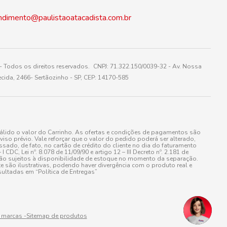
ndimento@paulistaoatacadista.com.br
 Todos os direitos reservados. CNPJ: 71.322.150/0039-32 - Av. Nossa
cida, 2466- Sertãozinho - SP, CEP: 14170-585
álido o valor do Carrinho. As ofertas e condições de pagamentos são
iso prévio. Vale reforçar que o valor do pedido poderá ser alterado,
do, de fato, no cartão de crédito do cliente no dia do faturamento
 Lei nº. 8.078 de 11/09/90 e artigo 12 – III Decreto nº. 2.181 de
stão sujeitos à disponibilidade de estoque no momento da separação.
e são ilustrativas, podendo haver divergência com o produto real e
ultadas em “Política de Entregas”
 marcas -
Sitemap de produtos