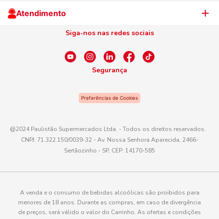
Cliente Campeão
Televendas
Atendimento
Centro de Privacidade
Nosso Cartão
Aniversário
Siga-nos nas redes sociais
Canal de Ética
Conexão Empreendedora
Dúvidas Frequentes
Fale Conosco
Segurança
WhatsApp
Preferências de Cookies
Telefone
0800 016 6680
@2024 Paulistão Supermercados Ltda. - Todos os direitos reservados.
CNPJ: 71.322.150/0039-32 - Av. Nossa Senhora Aparecida, 2466-
E-mail
Sertãozinho - SP, CEP: 14170-585
atendimento@paulistaoatacadista.com.br
A venda e o consumo de bebidas alcoólicas são proibidos para
menores de 18 anos. Durante as compras, em caso de divergência
de preços, será válido o valor do Carrinho. As ofertas e condições