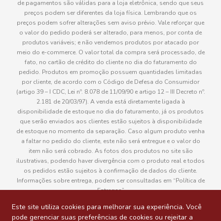
de pagamentos são válidas para a loja eletrônica, sendo que seus
preços podem ser diferentes da loja física. Lembrando que os
preços podem sofrer alterações sem aviso prévio. Vale reforçar que
o valor do pedido poderá ser alterado, para menos, por conta de
produtos variáveis; e não vendemos produtos por atacado por
meio do e-commerce. O valor total da compra será processado, de
fato, no cartão de crédito do cliente no dia do faturamento do
pedido. Produtos em promoção possuem quantidades limitadas
por cliente, de acordo com o Código de Defesa do Consumidor
(artigo 39 – I CDC, Lei nº. 8.078 de 11/09/90 e artigo 12 – III Decreto nº.
2.181 de 20/03/97). A venda está diretamente ligada à
disponibilidade de estoque no dia do faturamento, já os produtos
que serão enviados aos clientes estão sujeitos à disponibilidade
de estoque no momento da separação. Caso algum produto venha
a faltar no pedido do cliente, este não será entregue e o valor do
item não será cobrado. As fotos dos produtos no site são
ilustrativas, podendo haver divergência com o produto real e todos
os pedidos estão sujeitos à confirmação de dados do cliente.
Informações sobre entrega, podem ser consultadas em “Política de
Entregas”
Este site utiliza cookies para melhorar sua experiência. Você
pode gerenciar suas preferências de cookies ou rejeitar a