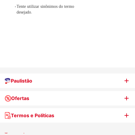
Tente utilizar sinônimos do termo
desejado.
Paulistão
Ofertas
Quem somos
Nossas lojas
Termos e Políticas
WhatsApp de Ofertas
Trabalhe Conosco
Jornal de Ofertas
Termos de uso