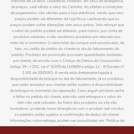
menores de 18 anos. Durante as compras, em caso de divergência
de preços, será válido o valor do Carrinho. As ofertas e condições
de pagamentos são válidas para a loja eletrônica, sendo que seus
preços podem ser diferentes da loja física. Lembrando que os
preços podem sofrer alterações sem aviso prévio. Vale reforçar que
o valor do pedido poderá ser alterado, para menos, por conta de
produtos variáveis; e não vendemos produtos por atacado por
meio do e-commerce. O valor total da compra será processado, de
fato, no cartão de crédito do cliente no dia do faturamento do
pedido. Produtos em promoção possuem quantidades limitadas
por cliente, de acordo com o Código de Defesa do Consumidor
(artigo 39 – I CDC, Lei nº. 8.078 de 11/09/90 e artigo 12 – III Decreto nº.
2.181 de 20/03/97). A venda está diretamente ligada à
disponibilidade de estoque no dia do faturamento, já os produtos
que serão enviados aos clientes estão sujeitos à disponibilidade
de estoque no momento da separação. Caso algum produto venha
a faltar no pedido do cliente, este não será entregue e o valor do
item não será cobrado. As fotos dos produtos no site são
ilustrativas, podendo haver divergência com o produto real e todos
os pedidos estão sujeitos à confirmação de dados do cliente.
Informações sobre entrega, podem ser consultadas em “Política de
Entregas”