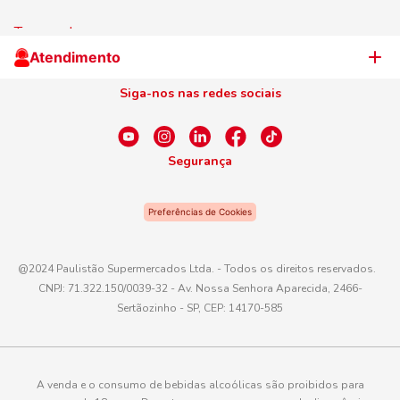
Trabalhe Conosco
Jornal de Ofertas
Termos de uso
Cliente Campeão
Televendas
Atendimento
Centro de Privacidade
Nosso Cartão
Aniversário
Siga-nos nas redes sociais
Canal de Ética
Conexão Empreendedora
Dúvidas Frequentes
Fale Conosco
Segurança
WhatsApp
Preferências de Cookies
Telefone
0800 016 6680
@2024 Paulistão Supermercados Ltda. - Todos os direitos reservados.
CNPJ: 71.322.150/0039-32 - Av. Nossa Senhora Aparecida, 2466-
E-mail
Sertãozinho - SP, CEP: 14170-585
atendimento@paulistaoatacadista.com.br
A venda e o consumo de bebidas alcoólicas são proibidos para