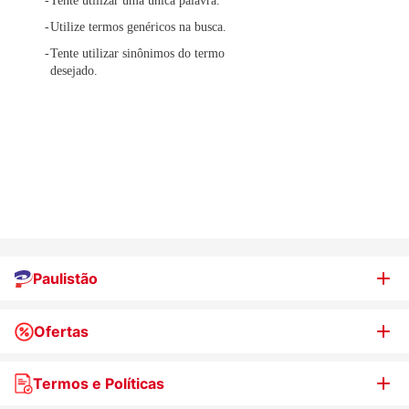
Tente utilizar uma única palavra.
Utilize termos genéricos na busca.
Tente utilizar sinônimos do termo
desejado.
Paulistão
Ofertas
Quem somos
Nossas lojas
Termos e Políticas
WhatsApp de Ofertas