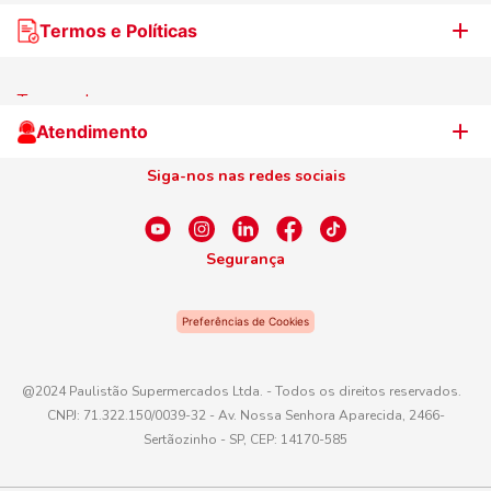
Nossas lojas
Termos e Políticas
WhatsApp de Ofertas
Trabalhe Conosco
Jornal de Ofertas
Termos de uso
Cliente Campeão
Televendas
Atendimento
Centro de Privacidade
Nosso Cartão
Aniversário
Siga-nos nas redes sociais
Canal de Ética
Conexão Empreendedora
Dúvidas Frequentes
Fale Conosco
Segurança
WhatsApp
Preferências de Cookies
Telefone
0800 016 6680
@2024 Paulistão Supermercados Ltda. - Todos os direitos reservados.
CNPJ: 71.322.150/0039-32 - Av. Nossa Senhora Aparecida, 2466-
E-mail
Sertãozinho - SP, CEP: 14170-585
atendimento@paulistaoatacadista.com.br