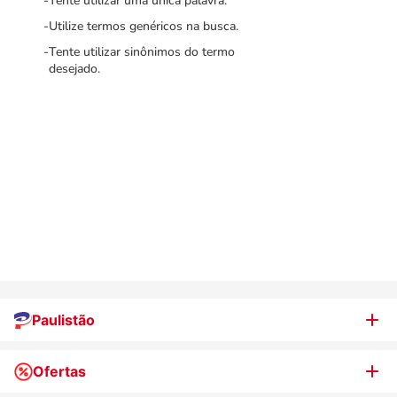
Tente utilizar uma única palavra.
Utilize termos genéricos na busca.
Tente utilizar sinônimos do termo
desejado.
Paulistão
Ofertas
Quem somos