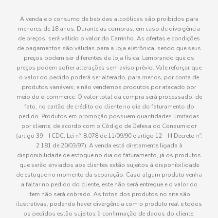
A venda e o consumo de bebidas alcoólicas são proibidos para
menores de 18 anos. Durante as compras, em caso de divergência
de preços, será válido o valor do Carrinho. As ofertas e condições
de pagamentos são válidas para a loja eletrônica, sendo que seus
preços podem ser diferentes da loja física. Lembrando que os
preços podem sofrer alterações sem aviso prévio. Vale reforçar que
o valor do pedido poderá ser alterado, para menos, por conta de
produtos variáveis; e não vendemos produtos por atacado por
meio do e-commerce. O valor total da compra será processado, de
fato, no cartão de crédito do cliente no dia do faturamento do
pedido. Produtos em promoção possuem quantidades limitadas
por cliente, de acordo com o Código de Defesa do Consumidor
(artigo 39 – I CDC, Lei nº. 8.078 de 11/09/90 e artigo 12 – III Decreto nº.
2.181 de 20/03/97). A venda está diretamente ligada à
disponibilidade de estoque no dia do faturamento, já os produtos
que serão enviados aos clientes estão sujeitos à disponibilidade
de estoque no momento da separação. Caso algum produto venha
a faltar no pedido do cliente, este não será entregue e o valor do
item não será cobrado. As fotos dos produtos no site são
ilustrativas, podendo haver divergência com o produto real e todos
os pedidos estão sujeitos à confirmação de dados do cliente.