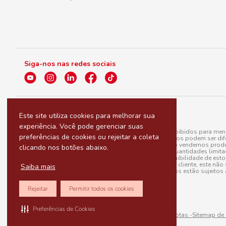
Siga-nos nas redes sociais
Este site utiliza cookies para melhorar sua
experiência. Você pode gerenciar suas
A venda e o consumo de bebidas alcoólicas são proibidos para menor
preferências de cookies ou rejeitar a coleta
válidas para a loja eletrônica, sendo que seus preços podem ser dif
para menos, por conta de produtos variáveis; e não vendemos produ
clicando nos botões abaixo.
do pedido. Produtos em promoção possuem quantidades limitadas po
20/03/97). A venda está diretamente ligada à disponibilidade de es
Caso algum produto venha a faltar no pedido do cliente, este não 
Saiba mais
todos os pedidos estão sujeitos 
Rejeitar
Permitir todos os cookies
Preferências de Cookies
Sitemap de rotas -
Sitemap de