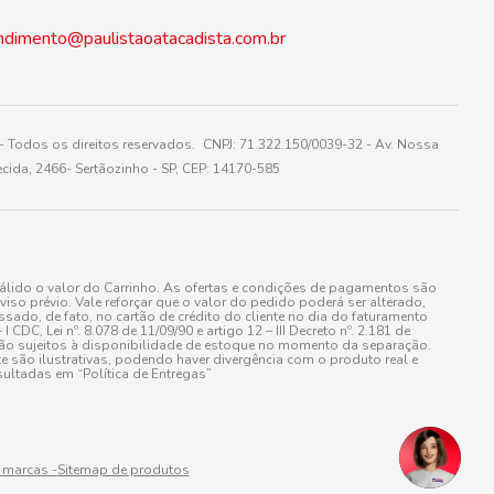
ndimento@paulistaoatacadista.com.br
 Todos os direitos reservados. CNPJ: 71.322.150/0039-32 - Av. Nossa
cida, 2466- Sertãozinho - SP, CEP: 14170-585
álido o valor do Carrinho. As ofertas e condições de pagamentos são
iso prévio. Vale reforçar que o valor do pedido poderá ser alterado,
do, de fato, no cartão de crédito do cliente no dia do faturamento
 Lei nº. 8.078 de 11/09/90 e artigo 12 – III Decreto nº. 2.181 de
stão sujeitos à disponibilidade de estoque no momento da separação.
e são ilustrativas, podendo haver divergência com o produto real e
ultadas em “Política de Entregas”
 marcas -
Sitemap de produtos