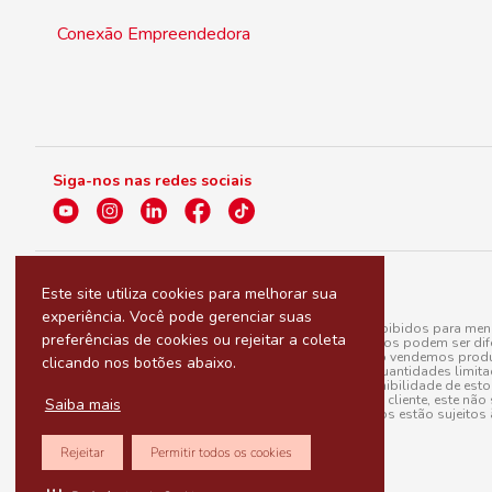
Conexão Empreendedora
Siga-nos nas redes sociais
Este site utiliza cookies para melhorar sua
experiência. Você pode gerenciar suas
A venda e o consumo de bebidas alcoólicas são proibidos para menor
preferências de cookies ou rejeitar a coleta
válidas para a loja eletrônica, sendo que seus preços podem ser dif
para menos, por conta de produtos variáveis; e não vendemos produ
clicando nos botões abaixo.
do pedido. Produtos em promoção possuem quantidades limitadas po
20/03/97). A venda está diretamente ligada à disponibilidade de es
Caso algum produto venha a faltar no pedido do cliente, este não 
Saiba mais
todos os pedidos estão sujeitos 
Rejeitar
Permitir todos os cookies