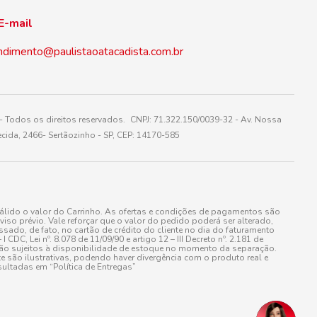
E-mail
ndimento@paulistaoatacadista.com.br
 Todos os direitos reservados. CNPJ: 71.322.150/0039-32 - Av. Nossa
cida, 2466- Sertãozinho - SP, CEP: 14170-585
álido o valor do Carrinho. As ofertas e condições de pagamentos são
iso prévio. Vale reforçar que o valor do pedido poderá ser alterado,
do, de fato, no cartão de crédito do cliente no dia do faturamento
 Lei nº. 8.078 de 11/09/90 e artigo 12 – III Decreto nº. 2.181 de
stão sujeitos à disponibilidade de estoque no momento da separação.
e são ilustrativas, podendo haver divergência com o produto real e
ultadas em “Política de Entregas”