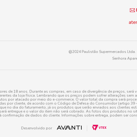
ate
@2024 Paulistão Supermercados Ltda. -
Senhora Apare
es de 18 anos. Durante as compras, em caso de divergência de preços, será v
erentes da loja física. Lembrando que os preços podem sofrer alterações sem av
tos por atacado por meio do e-commerce. O valor total da compra será processa
r cliente, de acordo com o Código de Defesa do Consumidor (artigo 39 – I CDC,
toque no dia do faturamento, já os produtos que serão enviados aos clientes e
será entregue e o valor do item não será cobrado. As fotos dos produtos no sit
à confirmação de dados do cliente. Informações sobre entrega, podem ser cons
Desenvolvido por