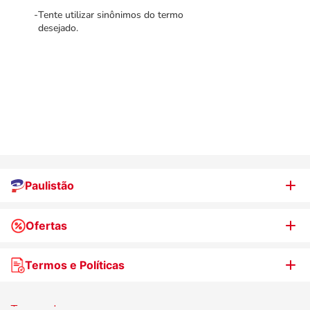
Tente utilizar sinônimos do termo
desejado.
Paulistão
Ofertas
Quem somos
Nossas lojas
Termos e Políticas
WhatsApp de Ofertas
Trabalhe Conosco
Jornal de Ofertas
Termos de uso