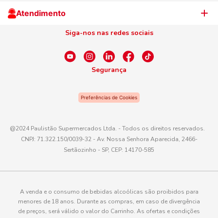
Cliente Campeão
Televendas
Atendimento
Centro de Privacidade
Nosso Cartão
Aniversário
Siga-nos nas redes sociais
Canal de Ética
Conexão Empreendedora
Dúvidas Frequentes
Fale Conosco
Segurança
WhatsApp
Preferências de Cookies
Telefone
0800 016 6680
@2024 Paulistão Supermercados Ltda. - Todos os direitos reservados.
CNPJ: 71.322.150/0039-32 - Av. Nossa Senhora Aparecida, 2466-
E-mail
Sertãozinho - SP, CEP: 14170-585
atendimento@paulistaoatacadista.com.br
A venda e o consumo de bebidas alcoólicas são proibidos para
menores de 18 anos. Durante as compras, em caso de divergência
de preços, será válido o valor do Carrinho. As ofertas e condições