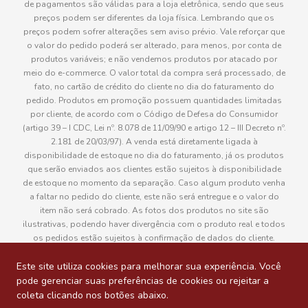
de pagamentos são válidas para a loja eletrônica, sendo que seus
preços podem ser diferentes da loja física. Lembrando que os
preços podem sofrer alterações sem aviso prévio. Vale reforçar que
o valor do pedido poderá ser alterado, para menos, por conta de
produtos variáveis; e não vendemos produtos por atacado por
meio do e-commerce. O valor total da compra será processado, de
fato, no cartão de crédito do cliente no dia do faturamento do
pedido. Produtos em promoção possuem quantidades limitadas
por cliente, de acordo com o Código de Defesa do Consumidor
(artigo 39 – I CDC, Lei nº. 8.078 de 11/09/90 e artigo 12 – III Decreto nº.
2.181 de 20/03/97). A venda está diretamente ligada à
disponibilidade de estoque no dia do faturamento, já os produtos
que serão enviados aos clientes estão sujeitos à disponibilidade
de estoque no momento da separação. Caso algum produto venha
a faltar no pedido do cliente, este não será entregue e o valor do
item não será cobrado. As fotos dos produtos no site são
ilustrativas, podendo haver divergência com o produto real e todos
os pedidos estão sujeitos à confirmação de dados do cliente.
Informações sobre entrega, podem ser consultadas em “Política de
Entregas”
Este site utiliza cookies para melhorar sua experiência. Você
pode gerenciar suas preferências de cookies ou rejeitar a
coleta clicando nos botões abaixo.