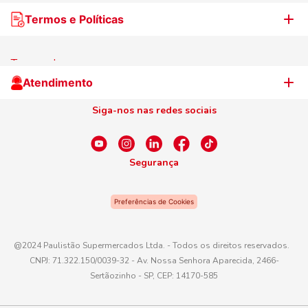
Nossas lojas
Termos e Políticas
WhatsApp de Ofertas
Trabalhe Conosco
Jornal de Ofertas
Termos de uso
Cliente Campeão
Televendas
Atendimento
Centro de Privacidade
Nosso Cartão
Aniversário
Siga-nos nas redes sociais
Canal de Ética
Conexão Empreendedora
Dúvidas Frequentes
Fale Conosco
Segurança
WhatsApp
Preferências de Cookies
Telefone
0800 016 6680
@2024 Paulistão Supermercados Ltda. - Todos os direitos reservados.
CNPJ: 71.322.150/0039-32 - Av. Nossa Senhora Aparecida, 2466-
E-mail
Sertãozinho - SP, CEP: 14170-585
atendimento@paulistaoatacadista.com.br