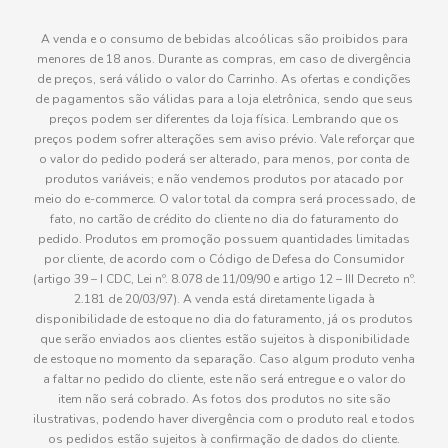
A venda e o consumo de bebidas alcoólicas são proibidos para
menores de 18 anos. Durante as compras, em caso de divergência
de preços, será válido o valor do Carrinho. As ofertas e condições
de pagamentos são válidas para a loja eletrônica, sendo que seus
preços podem ser diferentes da loja física. Lembrando que os
preços podem sofrer alterações sem aviso prévio. Vale reforçar que
o valor do pedido poderá ser alterado, para menos, por conta de
produtos variáveis; e não vendemos produtos por atacado por
meio do e-commerce. O valor total da compra será processado, de
fato, no cartão de crédito do cliente no dia do faturamento do
pedido. Produtos em promoção possuem quantidades limitadas
por cliente, de acordo com o Código de Defesa do Consumidor
(artigo 39 – I CDC, Lei nº. 8.078 de 11/09/90 e artigo 12 – III Decreto nº.
2.181 de 20/03/97). A venda está diretamente ligada à
disponibilidade de estoque no dia do faturamento, já os produtos
que serão enviados aos clientes estão sujeitos à disponibilidade
de estoque no momento da separação. Caso algum produto venha
a faltar no pedido do cliente, este não será entregue e o valor do
item não será cobrado. As fotos dos produtos no site são
ilustrativas, podendo haver divergência com o produto real e todos
os pedidos estão sujeitos à confirmação de dados do cliente.