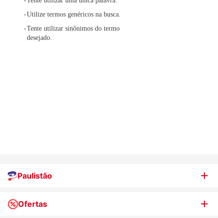
Tente utilizar uma única palavra.
Utilize termos genéricos na busca.
Tente utilizar sinônimos do termo
desejado.
Paulistão
Ofertas
Quem somos