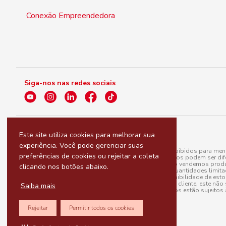
Conexão Empreendedora
Siga-nos nas redes sociais
Este site utiliza cookies para melhorar sua
experiência. Você pode gerenciar suas
A venda e o consumo de bebidas alcoólicas são proibidos para menor
preferências de cookies ou rejeitar a coleta
válidas para a loja eletrônica, sendo que seus preços podem ser dif
para menos, por conta de produtos variáveis; e não vendemos produ
clicando nos botões abaixo.
do pedido. Produtos em promoção possuem quantidades limitadas po
20/03/97). A venda está diretamente ligada à disponibilidade de es
Caso algum produto venha a faltar no pedido do cliente, este não 
Saiba mais
todos os pedidos estão sujeitos 
Rejeitar
Permitir todos os cookies