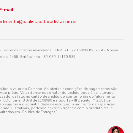
E-mail
ndimento@paulistaoatacadista.com.br
 Todos os direitos reservados. CNPJ: 71.322.150/0039-32 - Av. Nossa
cida, 2466- Sertãozinho - SP, CEP: 14170-585
álido o valor do Carrinho. As ofertas e condições de pagamentos são
iso prévio. Vale reforçar que o valor do pedido poderá ser alterado,
do, de fato, no cartão de crédito do cliente no dia do faturamento
 Lei nº. 8.078 de 11/09/90 e artigo 12 – III Decreto nº. 2.181 de
stão sujeitos à disponibilidade de estoque no momento da separação.
e são ilustrativas, podendo haver divergência com o produto real e
ultadas em “Política de Entregas”