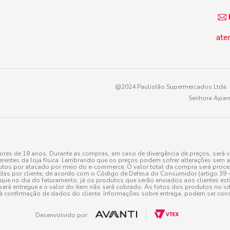
ate
@2024 Paulistão Supermercados Ltda. -
Senhora Apare
es de 18 anos. Durante as compras, em caso de divergência de preços, será v
erentes da loja física. Lembrando que os preços podem sofrer alterações sem av
tos por atacado por meio do e-commerce. O valor total da compra será processa
r cliente, de acordo com o Código de Defesa do Consumidor (artigo 39 – I CDC,
toque no dia do faturamento, já os produtos que serão enviados aos clientes e
será entregue e o valor do item não será cobrado. As fotos dos produtos no sit
à confirmação de dados do cliente. Informações sobre entrega, podem ser cons
Desenvolvido por