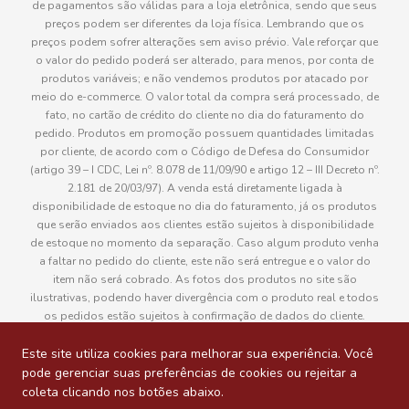
de pagamentos são válidas para a loja eletrônica, sendo que seus
preços podem ser diferentes da loja física. Lembrando que os
preços podem sofrer alterações sem aviso prévio. Vale reforçar que
o valor do pedido poderá ser alterado, para menos, por conta de
produtos variáveis; e não vendemos produtos por atacado por
meio do e-commerce. O valor total da compra será processado, de
fato, no cartão de crédito do cliente no dia do faturamento do
pedido. Produtos em promoção possuem quantidades limitadas
por cliente, de acordo com o Código de Defesa do Consumidor
(artigo 39 – I CDC, Lei nº. 8.078 de 11/09/90 e artigo 12 – III Decreto nº.
2.181 de 20/03/97). A venda está diretamente ligada à
disponibilidade de estoque no dia do faturamento, já os produtos
que serão enviados aos clientes estão sujeitos à disponibilidade
de estoque no momento da separação. Caso algum produto venha
a faltar no pedido do cliente, este não será entregue e o valor do
item não será cobrado. As fotos dos produtos no site são
ilustrativas, podendo haver divergência com o produto real e todos
os pedidos estão sujeitos à confirmação de dados do cliente.
Informações sobre entrega, podem ser consultadas em “Política de
Entregas”
Este site utiliza cookies para melhorar sua experiência. Você
pode gerenciar suas preferências de cookies ou rejeitar a
coleta clicando nos botões abaixo.