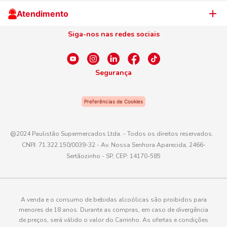
Cliente Campeão
Televendas
Atendimento
Centro de Privacidade
Nosso Cartão
Aniversário
Siga-nos nas redes sociais
Canal de Ética
Conexão Empreendedora
Dúvidas Frequentes
Fale Conosco
Segurança
WhatsApp
Preferências de Cookies
Telefone
0800 016 6680
@2024 Paulistão Supermercados Ltda. - Todos os direitos reservados.
CNPJ: 71.322.150/0039-32 - Av. Nossa Senhora Aparecida, 2466-
E-mail
Sertãozinho - SP, CEP: 14170-585
atendimento@paulistaoatacadista.com.br
A venda e o consumo de bebidas alcoólicas são proibidos para
menores de 18 anos. Durante as compras, em caso de divergência
de preços, será válido o valor do Carrinho. As ofertas e condições