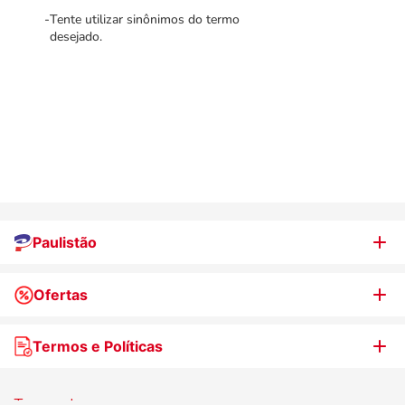
Tente utilizar sinônimos do termo
desejado.
Paulistão
Ofertas
Quem somos
Nossas lojas
Termos e Políticas
WhatsApp de Ofertas
Trabalhe Conosco
Jornal de Ofertas
Termos de uso