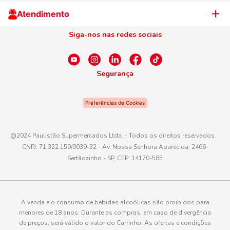
Cliente Campeão
Televendas
Atendimento
Centro de Privacidade
Nosso Cartão
Aniversário
Siga-nos nas redes sociais
Canal de Ética
Conexão Empreendedora
Dúvidas Frequentes
Fale Conosco
Segurança
WhatsApp
Preferências de Cookies
Telefone
0800 016 6680
@2024 Paulistão Supermercados Ltda. - Todos os direitos reservados.
CNPJ: 71.322.150/0039-32 - Av. Nossa Senhora Aparecida, 2466-
E-mail
Sertãozinho - SP, CEP: 14170-585
atendimento@paulistaoatacadista.com.br
A venda e o consumo de bebidas alcoólicas são proibidos para
menores de 18 anos. Durante as compras, em caso de divergência
de preços, será válido o valor do Carrinho. As ofertas e condições