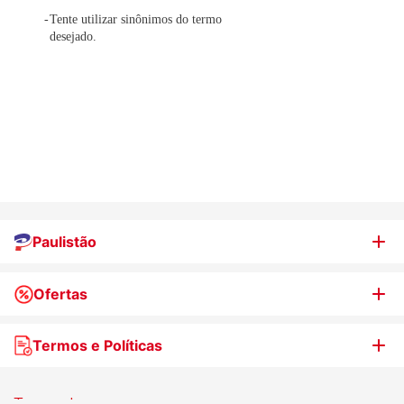
Tente utilizar sinônimos do termo
desejado.
Paulistão
Ofertas
Quem somos
Nossas lojas
Termos e Políticas
WhatsApp de Ofertas
Trabalhe Conosco
Jornal de Ofertas
Termos de uso