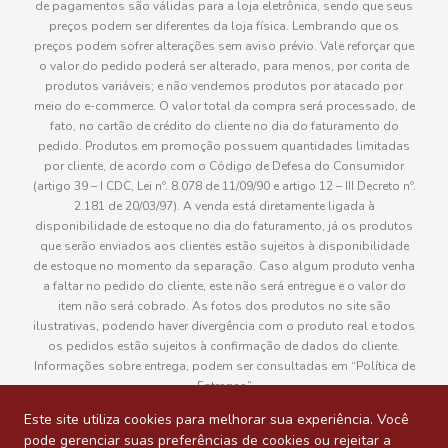
de pagamentos são válidas para a loja eletrônica, sendo que seus
preços podem ser diferentes da loja física. Lembrando que os
preços podem sofrer alterações sem aviso prévio. Vale reforçar que
o valor do pedido poderá ser alterado, para menos, por conta de
produtos variáveis; e não vendemos produtos por atacado por
meio do e-commerce. O valor total da compra será processado, de
fato, no cartão de crédito do cliente no dia do faturamento do
pedido. Produtos em promoção possuem quantidades limitadas
por cliente, de acordo com o Código de Defesa do Consumidor
(artigo 39 – I CDC, Lei nº. 8.078 de 11/09/90 e artigo 12 – III Decreto nº.
2.181 de 20/03/97). A venda está diretamente ligada à
disponibilidade de estoque no dia do faturamento, já os produtos
que serão enviados aos clientes estão sujeitos à disponibilidade
de estoque no momento da separação. Caso algum produto venha
a faltar no pedido do cliente, este não será entregue e o valor do
item não será cobrado. As fotos dos produtos no site são
ilustrativas, podendo haver divergência com o produto real e todos
os pedidos estão sujeitos à confirmação de dados do cliente.
Informações sobre entrega, podem ser consultadas em “Política de
Entregas”
Este site utiliza cookies para melhorar sua experiência. Você
pode gerenciar suas preferências de cookies ou rejeitar a