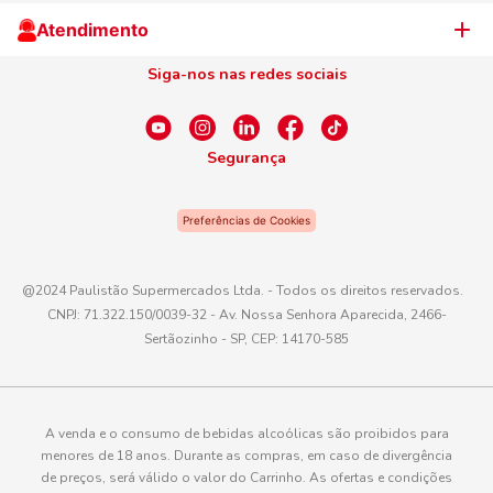
Cliente Campeão
Televendas
Atendimento
Centro de Privacidade
Nosso Cartão
Aniversário
Siga-nos nas redes sociais
Canal de Ética
Conexão Empreendedora
Dúvidas Frequentes
Fale Conosco
Segurança
WhatsApp
Preferências de Cookies
Telefone
0800 016 6680
@2024 Paulistão Supermercados Ltda. - Todos os direitos reservados.
CNPJ: 71.322.150/0039-32 - Av. Nossa Senhora Aparecida, 2466-
E-mail
Sertãozinho - SP, CEP: 14170-585
atendimento@paulistaoatacadista.com.br
A venda e o consumo de bebidas alcoólicas são proibidos para
menores de 18 anos. Durante as compras, em caso de divergência
de preços, será válido o valor do Carrinho. As ofertas e condições