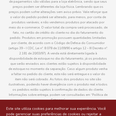
de pagamentos são válidas para a loja eletrônica, sendo que seus
preços podem ser diferentes da loja física. Lembrando que os
preços podem sofrer alterações sem aviso prévio. Vale reforçar que
o valor do pedido poderá ser alterado, para menos, por conta de
produtos variáveis; e não vendemos produtos por atacado por
meio do e-commerce. O valor total da compra será processado, de
fato, no cartão de crédito do cliente no dia do faturamento do
pedido. Produtos em promoção possuem quantidades limitadas
por cliente, de acordo com o Código de Defesa do Consumidor
(artigo 39 – I CDC, Lei nº. 8.078 de 11/09/90 e artigo 12 – III Decreto nº.
2.181 de 20/03/97). A venda está diretamente ligada à
disponibilidade de estoque no dia do faturamento, já os produtos
que serão enviados aos clientes estão sujeitos à disponibilidade
de estoque no momento da separação. Caso algum produto venha
a faltar no pedido do cliente, este não será entregue e o valor do
item não será cobrado. As fotos dos produtos no site são
ilustrativas, podendo haver divergência com o produto real e todos
os pedidos estão sujeitos à confirmação de dados do cliente.
Informações sobre entrega, podem ser consultadas em “Política de
Entregas”
Este site utiliza cookies para melhorar sua experiência. Você
pode gerenciar suas preferências de cookies ou rejeitar a