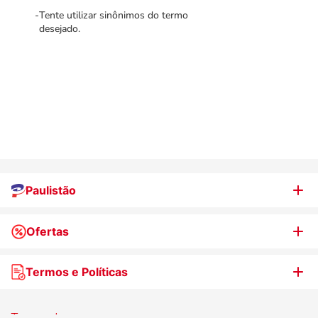
Tente utilizar sinônimos do termo
desejado.
Paulistão
Ofertas
Quem somos
Nossas lojas
Termos e Políticas
WhatsApp de Ofertas
Trabalhe Conosco
Jornal de Ofertas
Termos de uso