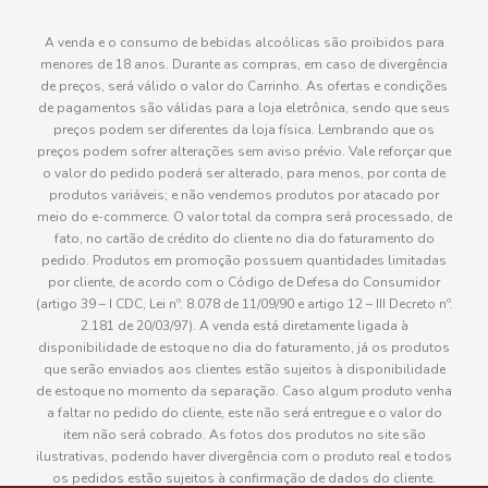
A venda e o consumo de bebidas alcoólicas são proibidos para
menores de 18 anos. Durante as compras, em caso de divergência
de preços, será válido o valor do Carrinho. As ofertas e condições
de pagamentos são válidas para a loja eletrônica, sendo que seus
preços podem ser diferentes da loja física. Lembrando que os
preços podem sofrer alterações sem aviso prévio. Vale reforçar que
o valor do pedido poderá ser alterado, para menos, por conta de
produtos variáveis; e não vendemos produtos por atacado por
meio do e-commerce. O valor total da compra será processado, de
fato, no cartão de crédito do cliente no dia do faturamento do
pedido. Produtos em promoção possuem quantidades limitadas
por cliente, de acordo com o Código de Defesa do Consumidor
(artigo 39 – I CDC, Lei nº. 8.078 de 11/09/90 e artigo 12 – III Decreto nº.
2.181 de 20/03/97). A venda está diretamente ligada à
disponibilidade de estoque no dia do faturamento, já os produtos
que serão enviados aos clientes estão sujeitos à disponibilidade
de estoque no momento da separação. Caso algum produto venha
a faltar no pedido do cliente, este não será entregue e o valor do
item não será cobrado. As fotos dos produtos no site são
ilustrativas, podendo haver divergência com o produto real e todos
os pedidos estão sujeitos à confirmação de dados do cliente.