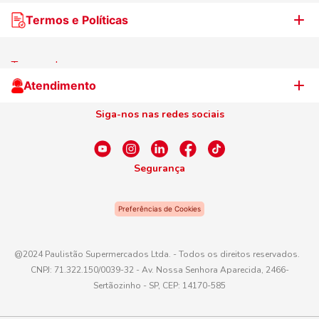
Nossas lojas
Termos e Políticas
WhatsApp de Ofertas
Trabalhe Conosco
Jornal de Ofertas
Termos de uso
Cliente Campeão
Televendas
Atendimento
Centro de Privacidade
Nosso Cartão
Aniversário
Siga-nos nas redes sociais
Canal de Ética
Conexão Empreendedora
Dúvidas Frequentes
Fale Conosco
Segurança
WhatsApp
Preferências de Cookies
Telefone
0800 016 6680
@2024 Paulistão Supermercados Ltda. - Todos os direitos reservados.
CNPJ: 71.322.150/0039-32 - Av. Nossa Senhora Aparecida, 2466-
E-mail
Sertãozinho - SP, CEP: 14170-585
atendimento@paulistaoatacadista.com.br