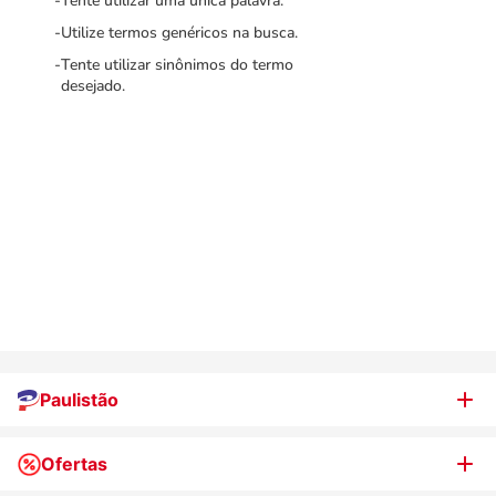
Tente utilizar uma única palavra.
Utilize termos genéricos na busca.
Tente utilizar sinônimos do termo
desejado.
Paulistão
Ofertas
Quem somos