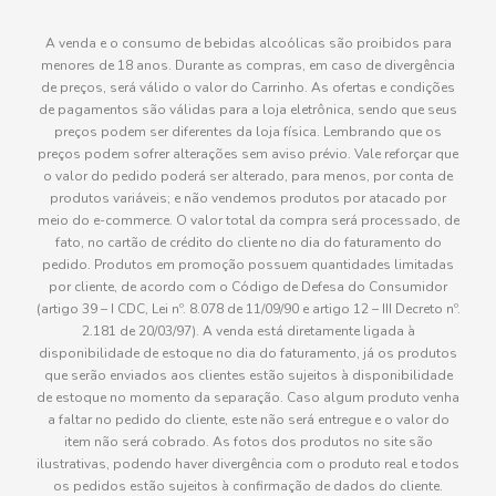
A venda e o consumo de bebidas alcoólicas são proibidos para
menores de 18 anos. Durante as compras, em caso de divergência
de preços, será válido o valor do Carrinho. As ofertas e condições
de pagamentos são válidas para a loja eletrônica, sendo que seus
preços podem ser diferentes da loja física. Lembrando que os
preços podem sofrer alterações sem aviso prévio. Vale reforçar que
o valor do pedido poderá ser alterado, para menos, por conta de
produtos variáveis; e não vendemos produtos por atacado por
meio do e-commerce. O valor total da compra será processado, de
fato, no cartão de crédito do cliente no dia do faturamento do
pedido. Produtos em promoção possuem quantidades limitadas
por cliente, de acordo com o Código de Defesa do Consumidor
(artigo 39 – I CDC, Lei nº. 8.078 de 11/09/90 e artigo 12 – III Decreto nº.
2.181 de 20/03/97). A venda está diretamente ligada à
disponibilidade de estoque no dia do faturamento, já os produtos
que serão enviados aos clientes estão sujeitos à disponibilidade
de estoque no momento da separação. Caso algum produto venha
a faltar no pedido do cliente, este não será entregue e o valor do
item não será cobrado. As fotos dos produtos no site são
ilustrativas, podendo haver divergência com o produto real e todos
os pedidos estão sujeitos à confirmação de dados do cliente.